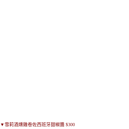
▼
雪莉酒燻雞卷佐西班牙甜椒醬
$300