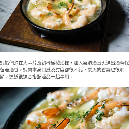
蝦蝦們泡在大蒜片及初榨橄欖油裡，加入氣泡酒直火逼出酒精保
留著酒香。蝦肉本身口感及甜度都很不錯，炭火的香氣也很明
顯，這道很適合搭配酒品一起享用。