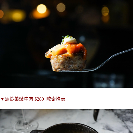
▼
馬鈴薯燉牛肉
$280
歐奇推薦