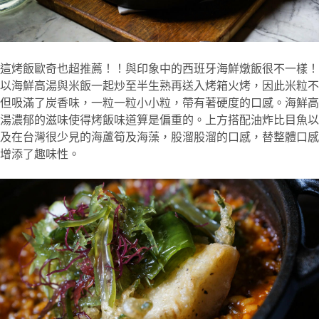
這烤飯歐奇也超推薦！！與印象中的西班牙海鮮燉飯很不一樣！
以海鮮高湯與米飯一起炒至半生熟再送入烤箱火烤，因此米粒不
但吸滿了炭香味，一粒一粒小小粒，帶有著硬度的口感。海鮮高
湯濃郁的滋味使得烤飯味道算是偏重的。上方搭配油炸比目魚以
及在台灣很少見的海蘆筍及海藻，股溜股溜的口感，替整體口感
增添了趣味性。