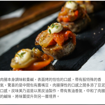
肉腸本身調味較重鹹，表面烤的恰恰的口感，帶有股特殊的香
氣，驚喜的是中間包有鷹嘴豆，肉腸彈性的口感之間多添了豆泥
口感。炭味美乃滋是以黑炭油製作，帶有焦油香氣，中和了肉腸
的鹹味，將味蕾提升到另一層境界。