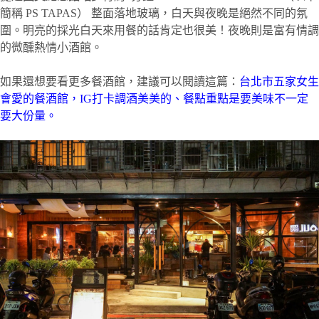
簡稱 PS TAPAS） 整面落地玻璃，白天與夜晚是絕然不同的氛
圍。明亮的採光白天來用餐的話肯定也很美！夜晚則是富有情調
的微醺熱情小酒館。
如果還想要看更多餐酒館，建議可以閱讀這篇：
台北市五家女生
會愛的餐酒館，IG打卡調酒美美的、餐點重點是要美味不一定
要大份量。