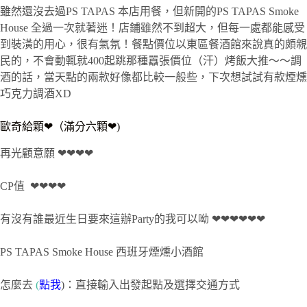
雖然還沒去過PS TAPAS 本店用餐，但新開的PS TAPAS Smoke
House 全過一次就著迷！店鋪雖然不到超大，但每一處都能感受
到裝潢的用心，很有氣氛！餐點價位以東區餐酒館來說真的頗親
民的，不會動輒就400起跳那種囂張價位（汗）烤飯大推～～調
酒的話，當天點的兩款好像都比較一般些，下次想試試有款煙燻
巧克力調酒XD
歐奇給顆❤（滿分六顆❤)
再光顧意願 ❤❤❤❤
CP值 ❤❤❤❤
有沒有誰最近生日要來這辦Party的我可以呦 ❤❤❤❤❤❤
PS TAPAS Smoke House 西班牙煙燻小酒館
怎麼去
(
點我
)：直接輸入出發起點及選擇交通方式