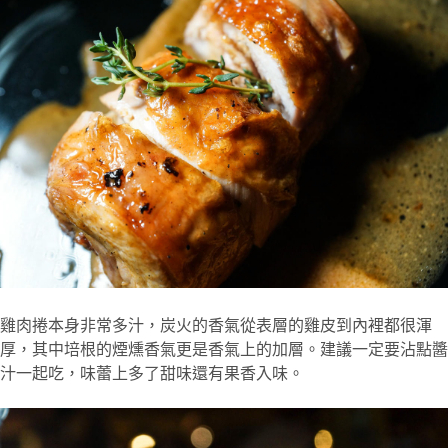
雞肉捲本身非常多汁，炭火的香氣從表層的雞皮到內裡都很渾
厚，其中培根的煙燻香氣更是香氣上的加層。建議一定要沾點醬
汁一起吃，味蕾上多了甜味還有果香入味。