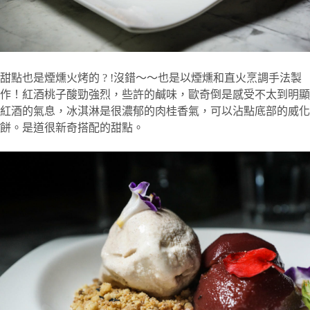
甜點也是煙燻火烤的 ? !沒錯～～也是以煙燻和直火烹調手法製
作！紅酒桃子酸勁強烈，些許的鹹味，歐奇倒是感受不太到明顯
紅酒的氣息，冰淇淋是很濃郁的肉桂香氣，可以沾點底部的威化
餅。是道很新奇搭配的甜點。