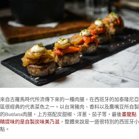
來自古羅馬時代所流傳下來的一種肉腸，在西班牙的加泰隆尼亞
區很經典的代表菜色之一。以台灣豬肉、香料以及鷹嘴豆所自製
的Butifarra肉腸，上方搭配炭甜椒、洋蔥、茄子等，最後
畫龍點
睛提味的是自製炭味美乃滋
，整體來說是一道很特別的西班牙小
點。