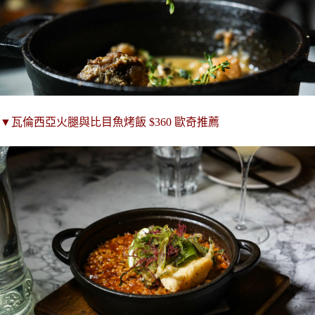
▼
瓦倫西亞火腿與比目魚烤飯
$360
歐奇推薦