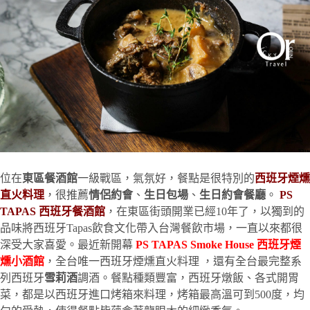
位在
東區餐酒館
一級戰區，氣氛好，餐點是很特別的
西班牙煙燻
直火料理
，很推薦
情侶約會
、
生日包場
、
生日約會餐廳
。
PS
TAPAS
西班牙餐酒館
，在東區街頭開業已經10年了，以獨到的
品味將西班牙Tapas飲食文化帶入台灣餐飲市場，一直以來都很
深受大家喜愛。最近新開幕
PS TAPAS Smoke House
西班牙煙
燻小酒館
，全台唯一西班牙煙燻直火料理 ，還有全台最完整系
列西班牙
雪莉酒
調酒。餐點種類豐富，西班牙燉飯、各式開胃
菜，都是以西班牙進口烤箱來料理，烤箱最高溫可到500度，均