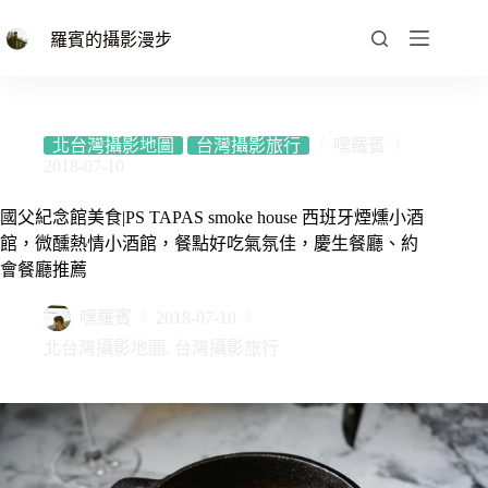
跳
至
羅賓的攝影漫步
主
要
內
容
北台灣攝影地圖
台灣攝影旅行
嘿羅賓
2018-07-10
國父紀念館美食|PS TAPAS smoke house 西班牙煙燻小酒
館，微醺熱情小酒館，餐點好吃氣氛佳，慶生餐廳、約
會餐廳推薦
嘿羅賓
2018-07-10
北台灣攝影地圖
,
台灣攝影旅行