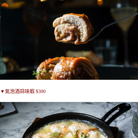
▼
氣泡酒蒜味蝦
$300