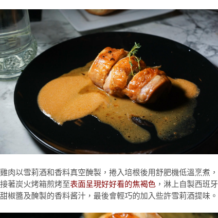
雞肉以雪莉酒和香料真空醃製，捲入培根後用舒肥機低溫烹煮，
接著炭火烤箱煎烤至
表面呈現好好看的焦褐色
，淋上自製西班牙
甜椒醬及醃製的香料酱汁，最後會輕巧的加入些許雪莉酒提味。