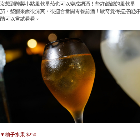
沒想到醃製小點風乾番茄也可以變成調酒！些許鹹鹹的風乾番
茄，整體來說很清爽，很適合當開胃餐前酒！歐奇覺得這搭配好
酷可以嘗試看看。
▼
柚子水果
$250