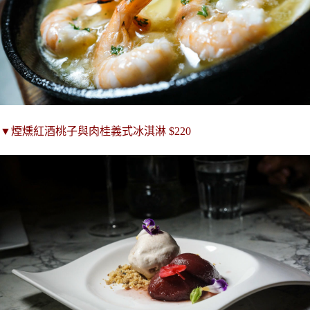
▼
煙燻紅酒桃子與肉桂義式冰淇淋
$220