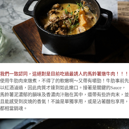
我們一致認同，這絕對是目前吃過最誘人的馬鈴薯燉牛肉！！！
使用牛肋肉來燉煮，不得了的軟嫩啊～又帶有嚼勁！牛肋事前先
以紅酒滷過，因此肉質才達到如此嫩口。接著是關鍵的Sauce，
馬鈴薯泥濃郁的韻味及香濃肉汁融在其中，還帶有些許肉末，並
且能感受到炭燒的香氣！不論是單獨享用，或是沾著麵包享用，
都相當銷魂。