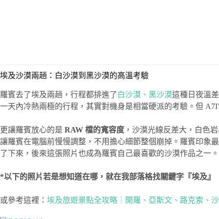
埃及沙漠兩趟：白沙漠到黑沙漠的高溫考驗
羅賓去了埃及兩趟，行程都排進了
白沙漠、黑沙漠
這種日夜溫差
一天內冷熱兩極的行程，其實對機身是相當硬派的考驗。但 A7
更讓羅賓放心的是
RAW 檔的寬容度
，沙漠光線反差大，白色岩
讓羅賓在電腦前慢慢調整，不用擔心細節整個崩掉。羅賓印象最
了下來，後來這張照片也成為羅賓自己最喜歡的沙漠作品之一。
*以下的照片若是想知道在哪，就在我部落格找關鍵字『埃及』
或參考這裡：
埃及旅遊景點全攻略｜開羅、亞斯文、路克索、沙