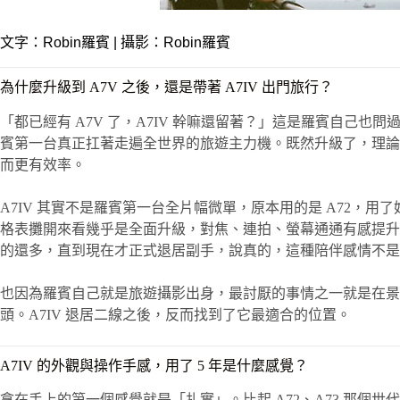
文字：
Robin羅賓
| 攝影：Robin羅賓
為什麼升級到 A7V 之後，還是帶著 A7IV 出門旅行？
「都已經有 A7V 了，A7IV 幹嘛還留著？」這是羅賓自己也
賓第一台真正扛著走遍全世界的旅遊主力機。既然升級了，理論上
而更有效率。
A7IV 其實不是羅賓第一台全片幅微單，原本用的是 A72，
格表攤開來看幾乎是全面升級，對焦、連拍、螢幕通通有感提升，二話不
的還多，直到現在才正式退居副手，說真的，這種陪伴感情不是
也因為羅賓自己就是旅遊攝影出身，最討厭的事情之一就是在景
頭。A7IV 退居二線之後，反而找到了它最適合的位置。
A7IV 的外觀與操作手感，用了 5 年是什麼感覺？
拿在手上的第一個感覺就是「扎實」。比起 A72、A73 那個世