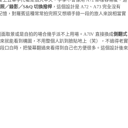
照／錄影／S&Q 切換撥桿
，這個設計是 A72、A73 完全沒有
立記憶，對羅賓這種常常拍完照又想順手錄一段的旅人來說相當實
側面取景或是自拍的場合幾乎派不上用場。A7IV 直接換成
側翻式
轉出來就能看到構圖，不用整個人趴到臉貼地上（笑），不過得老實
段口白時，把螢幕翻過來看得到自己也方便很多。這個設計後來