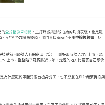
推出的
全片幅微單相機
，主打靜態與動態拍攝的均衡表現，也是羅
、A7IV 掛超廣角鏡頭，出門直接背兩台
不用中途換鏡頭
，反
這點就已經讓人有點崩潰（笑）。剛好那時候 A7IV 上市，規
 A7V 上市，整整陪了羅賓將近 5 年，走過的地方比羅賓自己想像
是為什麼羅賓寧願背兩台機身分工，也不願意在戶外頻繁拆換鏡
掛上去單手托著走個大半天，手掌不會像用 A72 那樣容易痠，這