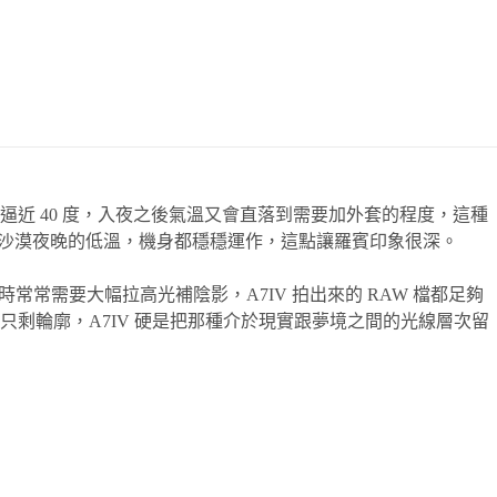
近 40 度，入夜之後氣溫又會直落到需要加外套的程度，這種
是沙漠夜晚的低溫，機身都穩穩運作，這點讓羅賓印象很深。
常需要大幅拉高光補陰影，A7IV 拍出來的 RAW 檔都足夠
剩輪廓，A7IV 硬是把那種介於現實跟夢境之間的光線層次留