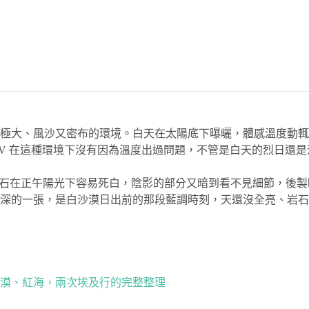
極大、風沙又密布的環境。白天在太陽底下曝曬，體感溫度動輒逼
IV 在這種環境下沒有因為溫度出過問題，不管是白天的烈日還
石在正午陽光下容易死白，陰影的部分又暗到看不見細節，後製時常
深的一張，是白沙漠日出前的那段藍調時刻，天還沒全亮、岩石只
漠、紅海，兩次埃及行的完整整理