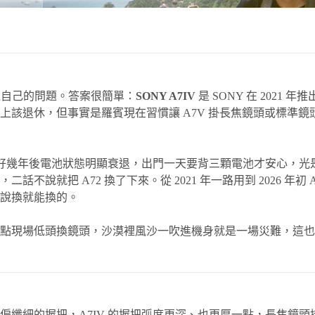
問過自己的問題。答案很簡單：
SONY A7IV
是 SONY 在 2021 年
該退休，但事實是羅賓現在習慣讓 A7V 掛長焦鏡頭或標準鏡頭
用了好幾年後電池狀態明顯衰退，出門一天要背三顆電池才安心，光是
說就把 A72 換了下來。從 2021 年一路用到 2026 年初
說換就能換的。
點現場低頭換鏡頭，沙漠裡風沙一吹進機身就是一場災難，這也
代偏纖細的握把，A7IV 的握把弧度更深、也更厚一點，長焦鏡頭