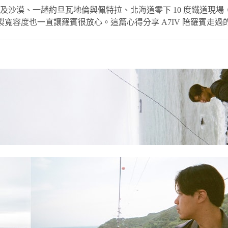
趟埃及沙漠、一趟約旦瓦地倫與佩特拉、北海道零下 10 度鐵道現場，還
寬容度也一直讓羅賓很放心。這篇心得分享 A7IV 陪羅賓走過的