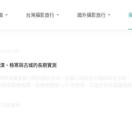
圖
台灣攝影旅行
國外攝影旅行
026-07-09
，跨越沙漠、極寒與古城的長期實測
7V，這台相機依然是羅賓遠行時的固定班底。這篇心得記錄它跨越埃及沙漠、
也聊聊翻轉螢幕、對焦速度跟 A7V 的差距，以及它現在當備用機
技巧與器材