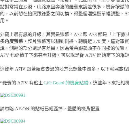
點對常常在沙漠、山路來回奔波的羅賓來說差很多。機身按鍵
的，以前想在拍照跟錄影之間切換，得整個潛進選單裡調整，A
用。
外觀上最有感的升級，其實是螢幕。A72 跟 A73 都是「上
多角度螢幕
，整片螢幕可以翻到側邊、轉將近 270 度，這
說，側翻的部分還是有差異，因為螢幕跟鏡頭不在同樣的位置，
A7V 也延續了下來甚至升級，可以說是從 A7IV 開始定下的規
這幾年 A7IV 跟著羅賓去過的地方比想像中還多，以下就照
*羅賓的 A7IV 有貼上
Life Guard 的機身貼膜
，這些年下來把相
請忽略 AF-ON 的貼紙已經歪掉，整體的機背配置