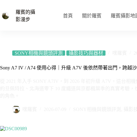
跳
至
羅賓的攝
首頁
關於羅賓
羅賓攝影地
主
影漫步
要
內
容
SONY相機與鏡頭評測
攝影技巧與器材
嘿羅賓
2
Sony A7 IV / A74 使用心得｜升級 A7V 後依然帶著出門
從 2021 年入手 SONY A7IV，到 2026 年初升級 A
約旦佩特拉、北海道零下 10 度鐵道與京都楓葉季的真實考驗，
的角色。
嘿羅賓
2026-07-09
SONY相機與鏡頭評測
,
攝影