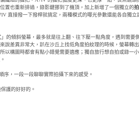
的位置也重新排過，錄影鍵挪到了機頂，加上新增了一個獨立的
拍
7IV 直接撥一下撥桿就搞定，兩種模式的曝光參數還能各自獨
下掀式」的傾斜螢幕，最多就是往上翻、往下壓一點角度，遇到需要
對羅賓來說差異非常大，趴在沙丘上找低角度拍紋理的時候，螢幕
所以構圖時都會有點小錯覺需要適應；獨自旅行想自拍或錄一小
矩。
旅程順序，一段一段聊聊實際拍攝下來的感受。
機保護的好好的。