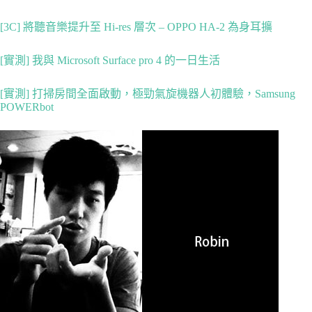
[3C] 將聽音樂提升至 Hi-res 層次 – OPPO HA-2 為身耳擴
[實測] 我與 Microsoft Surface pro 4 的一日生活
[實測] 打掃房間全面啟動，極勁氣旋機器人初體驗，Samsung
POWERbot