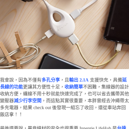
我會說，因為不僅有
多孔分享
，且
輸出 2.1A
支援快充，具備
延
長線的功能
更讓其方便性十足，
收納簡單
不困難，集線器的設計
收納方便，纏線不用十秒就能快速完成了，也可以省去攜帶其他
變壓器
減少行李空間
，而這點其實很重要，本胖曾經去沖繩帶太
多充電器，結果 check out 後發現一組忘了收回，還從車站奔回
飯店拿！！
最後還要說，畢竟線材的安全也很重要 Innergie LifeHub 是
台達