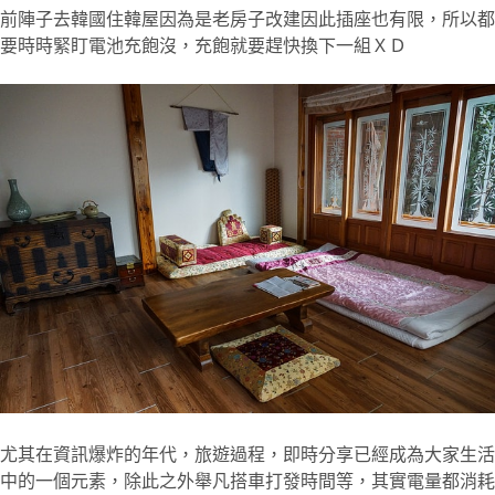
前陣子去韓國住韓屋因為是老房子改建因此插座也有限，所以都
要時時緊盯電池充飽沒，充飽就要趕快換下一組ＸＤ
尤其在資訊爆炸的年代，旅遊過程，即時分享已經成為大家生活
中的一個元素，除此之外舉凡搭車打發時間等，其實電量都消耗