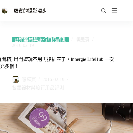
跳
至
羅賓的攝影漫步
主
要
內
容
各類器材與旅行用品評測
嘿羅賓
2016-02-19
[開箱] 出門遊玩不用再搶插座了，Innergie LifeHub 一次
充多個！
嘿羅賓
2016-02-19
各類器材與旅行用品評測