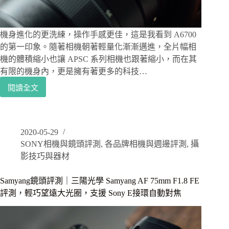
中
望
遠
機身進化的更洗練，操作手感更佳，這是我看到 A6700
一
的第一印象。隨著相機朝著輕量化漸漸邁進，全片幅相
機
機的體積縮小也讓 APSC 系列相機也跟著縮小，而在其
一
有限的機身內，更是擁有著更多的科技…
鏡
走
閱讀全文
SONY
天
相
下
機
SEL2070G
評
2020-05-29
測
SONY相機與鏡頭評測
,
各品牌相機與週邊評測
,
攝
｜
隨
影技巧與器材
時
捕
Samyang鏡頭評測｜三陽光學 Samyang AF 75mm F1.8 FE
捉
評測，輕巧望遠大光圈，支援 Sony E接環自動對焦
精
彩
畫