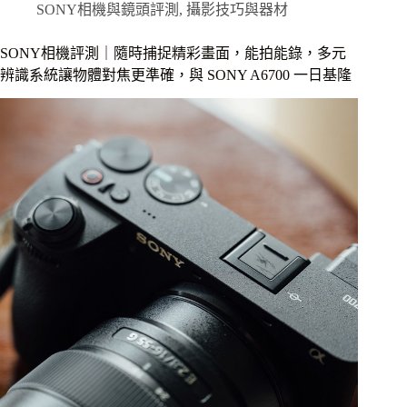
G
SONY相機與鏡頭評測
,
攝影技巧與器材
評
測
SONY相機評測｜隨時捕捉精彩畫面，能拍能錄，多元
｜
辨識系統讓物體對焦更準確，與 SONY A6700 一日基隆
旅
遊
攝
影
鏡
頭
蓋
首
選，
輕
巧
兼
具
畫
質，
廣
角
到