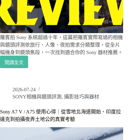
極
寒
與
古
城
的
羅賓拍 Sony 系統超過十年，這篇把羅賓實際寫過的相機
長
與鏡頭評測依旅行、人像、夜拍需求分類整理，從全片
期
幅機身到鏡頭焦段，一次找到適合你的 Sony 器材推薦。
實
測
閱讀全文
Sony
相
機
推
2026-07-24
薦
SONY相機與鏡頭評測
,
攝影技巧與器材
總
整
理
Sony A7 V / A75 使用心得｜從雪地北海道開始、印度拉
｜
達克到拍攝夜弄土地公的真實考驗
羅
賓
實