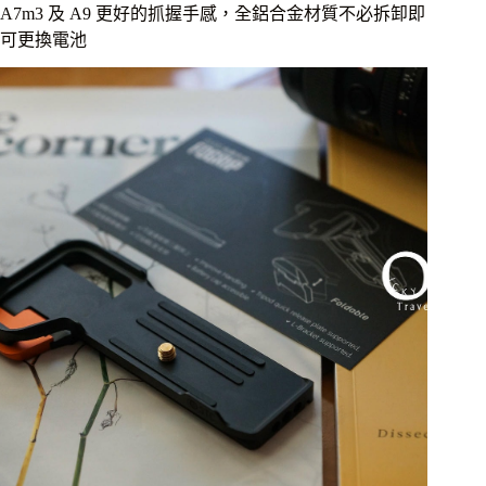
/
A7m3 及 A9 更好的抓握手感，全鋁合金材質不必拆卸即
SEL
可更換電池
35F18F，
輕
巧
畫
質
佳、
滿
足
多
種
拍
攝
需
求，
旅
行
大
光
圈