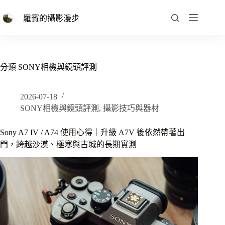
跳
至
羅賓的攝影漫步
主
要
內
容
分類
SONY相機與鏡頭評測
2026-07-18
SONY相機與鏡頭評測
,
攝影技巧與器材
Sony A7 IV / A74 使用心得｜升級 A7V 後依然帶著出
門，跨越沙漠、極寒與古城的長期實測