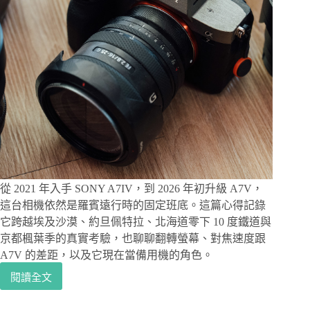
從 2021 年入手 SONY A7IV，到 2026 年初升級 A7V，
這台相機依然是羅賓遠行時的固定班底。這篇心得記錄
它跨越埃及沙漠、約旦佩特拉、北海道零下 10 度鐵道與
京都楓葉季的真實考驗，也聊聊翻轉螢幕、對焦速度跟
A7V 的差距，以及它現在當備用機的角色。
閱讀全文
Sony
A7
IV