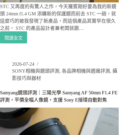
鏡
STC 又再度的有驚人之作，今天羅賓剛好要為我的新鏡
頭
好
頭 24mm f1.4 GM 添購新的保護鏡而前去 STC 一趟，就
夥
這麼巧的被我發現了新產品，而這個產品其實早在很久
伴
之前， STC 的產品設計者兼老闆就跟…
閱讀全文
SONY
相
機
周
2026-07-24
邊
SONY相機與鏡頭評測
,
各品牌相機與週邊評測
,
攝
｜
STC
影技巧與器材
FOGRIP
給
Samyang鏡頭評測｜三陽光學 Samyang AF 50mm F1.4 FE
與
評測，平價全幅人像鏡，支援 Sony E接環自動對焦
SONY
A7m2、
A7m3
及
A9
更