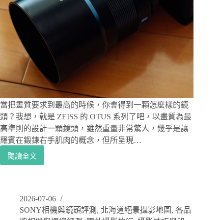
達
克
到
拍
攝
夜
弄
土
地
公
當把畫質要求到最高的時候，你會得到一顆怎麼樣的鏡
的
頭？我想，就是 ZEISS 的 OTUS 系列了吧，以畫質為最
真
高準則的設計一顆鏡頭，雖然重量非常驚人，幾乎是讓
實
羅賓在鍛鍊右手肌肉的概念，但所呈現…
考
驗
閱讀全文
蔡
司
鏡
頭
2026-07-06
評
SONY相機與鏡頭評測
,
北海道絕景攝影地圖
,
各品
測