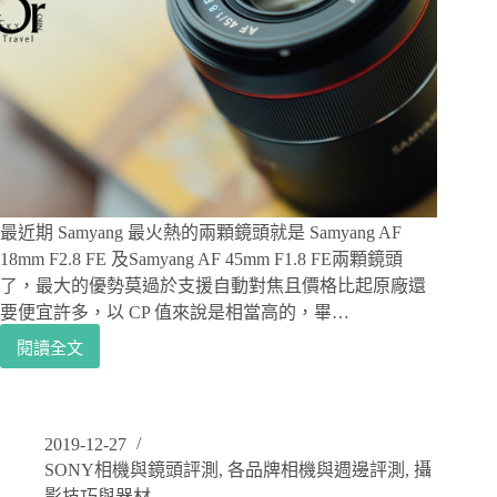
大
光
圈，
支
援
Sony
E
接
環
自
最近期 Samyang 最火熱的兩顆鏡頭就是 Samyang AF
動
18mm F2.8 FE 及Samyang AF 45mm F1.8 FE兩顆鏡頭
對
焦
了，最大的優勢莫過於支援自動對焦且價格比起原廠還
要便宜許多，以 CP 值來說是相當高的，畢…
閱讀全文
Samyang
鏡
頭
評
2019-12-27
測
SONY相機與鏡頭評測
,
各品牌相機與週邊評測
,
攝
｜
三
影技巧與器材