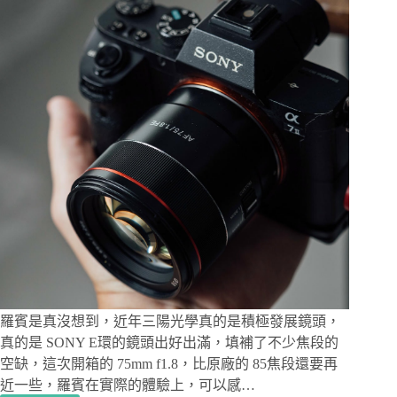
面，
能
拍
能
錄，
多
元
辨
識
系
統
讓
物
體
對
焦
更
準
羅賓是真沒想到，近年三陽光學真的是積極發展鏡頭，
確，
真的是 SONY E環的鏡頭出好出滿，填補了不少焦段的
與
空缺，這次開箱的 75mm f1.8，比原廠的 85焦段還要再
SONY
近一些，羅賓在實際的體驗上，可以感…
A6700