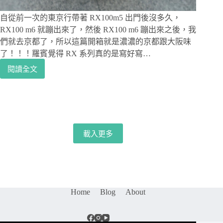
像
鏡，
自從前一次的東京行帶著 RX100m5 出門後沒多久，
支
RX100 m6 就蹦出來了，然後 RX100 m6 蹦出來之後，我
援
Sony
們就去京都了，所以這篇開箱就是濃濃的京都跟大阪味
E
了！！！羅賓覺得 RX 系列真的是寫好寫…
接
閱讀全文
環
相
自
機
動
評
對
測
焦
｜
SONY
載入更多
RX100m6
/
RX100
VI，
SONY
輕
Home
Blog
About
巧
隨
身