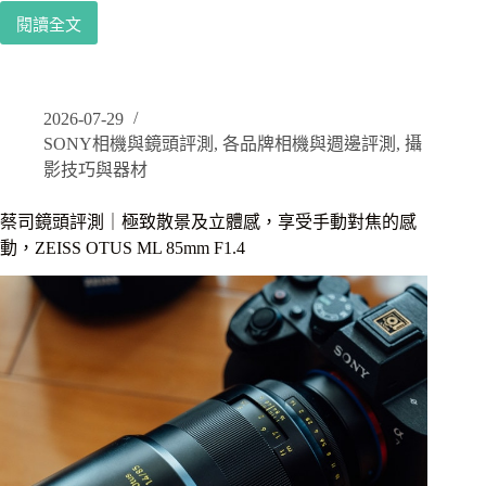
閱讀全文
Sony
A7
V
/
A75
2026-07-29
使
SONY相機與鏡頭評測
,
各品牌相機與週邊評測
,
攝
用
影技巧與器材
心
得
蔡司鏡頭評測｜極致散景及立體感，享受手動對焦的感
｜
動，ZEISS OTUS ML 85mm F1.4
從
雪
地
北
海
道
開
始、
印
度
拉