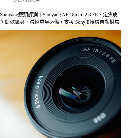
陽
光
Samyang鏡頭評測｜Samyang AF 18mm f2.8 FE，定焦廣
學
角餅乾鏡身，減輕重量必備，支援 Sony E接環自動對焦
Samyang
AF
45mm
F1.8
FE
評
測，
平
價
大
光
圈
人
像
鏡
頭，
支
援