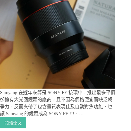
好
的
抓
握
手
感，
全
鋁
合
金
材
質
不
必
拆
Samyang 在近年來算是 SONY FE 接環中，推出最多平價
卸
卻擁有大光圈鏡頭的廠商，且不因為價格便宜而缺乏競
即
爭力，反而夾帶了包含畫質表現佳及自動對焦功能，也
可
更
讓 Samyang 的鏡頭成為 SONY FE 中，…
換
閱讀全文
Samyang
電