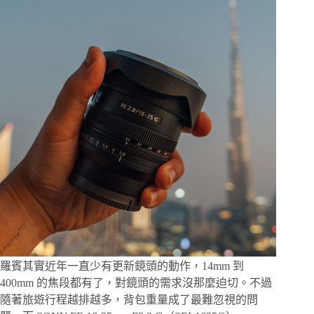
輕
巧
全
片
幅
微
單
實
拍
北
海
道
雪
景、
動
物
與
列
羅賓其實近年一直少有更新鏡頭的動作，14mm 到
車
400mm 的焦段都有了，對鏡頭的需求沒那麼迫切。不過
隨著旅遊行程越排越多，背包重量成了最難忽視的問