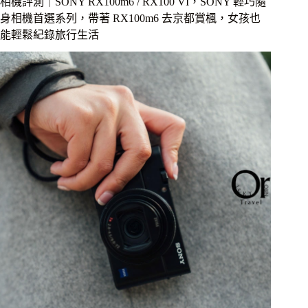
相機評測｜SONY RX100m6 / RX100 VI，SONY 輕巧隨
光
身相機首選系列，帶著 RX100m6 去京都賞楓，女孩也
學
能輕鬆紀錄旅行生活
Samyang
AF
35mm
F1.4
FE
評
測，
大
光
圈
街
拍
必
備，
平
價
全
幅
人