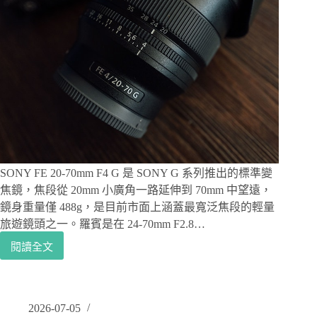
輕
量，
旅
遊
背
包
減
重
首
選
鏡
頭
SONY FE 20-70mm F4 G 是 SONY G 系列推出的標準變
心
焦鏡，焦段從 20mm 小廣角一路延伸到 70mm 中望遠，
得
鏡身重量僅 488g，是目前市面上涵蓋最寬泛焦段的輕量
旅遊鏡頭之一。羅賓是在 24-70mm F2.8…
閱讀全文
SONY
FE
20-
70mm
F4
2026-07-05