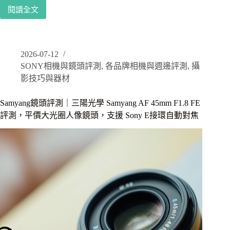
一
閱讀全文
Samyang
日
鏡
基
頭
隆
評
2026-07-12
測
SONY相機與鏡頭評測
,
各品牌相機與週邊評測
,
攝
｜
三
影技巧與器材
陽
光
Samyang鏡頭評測｜三陽光學 Samyang AF 45mm F1.8 FE
學
評測，平價大光圈人像鏡頭，支援 Sony E接環自動對焦
Samyang
AF
75mm
F1.8
FE
評
測，
輕
巧
望
遠