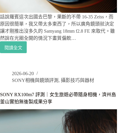
Sony
E
接
話說羅賓這次出國去巴黎，果斷的不帶 16-35 Zeiss，而
環
原因很簡單，我又帶太多東西了，所以廣角鏡頭就決定
自
動
讓才剛推出沒多久的 Samyang 18mm f2.8 FE 來取代。雖
對
然說在光圈全開的情況下畫質偏軟…
焦
閱讀全文
Samyang
鏡
頭
評
2026-06-20
測
SONY相機與鏡頭評測
,
攝影技巧與器材
｜
Samyang
AF
SONY RX100m7 評測｜女生旅遊必帶隨身相機，濟州島
18mm
釜山實拍無後製成果分享
f2.8
FE，
定
焦
廣