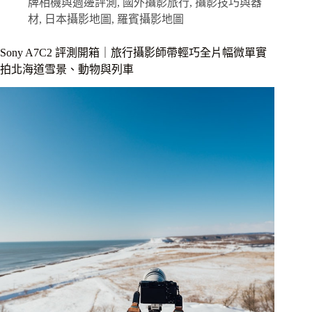
｜
牌相機與週邊評測
,
國外攝影旅行
,
攝影技巧與器
極
材
,
日本攝影地圖
,
羅賓攝影地圖
致
散
Sony A7C2 評測開箱｜旅行攝影師帶輕巧全片幅微單實
景
拍北海道雪景、動物與列車
及
立
體
感，
享
受
手
動
對
焦
的
感
動，
ZEISS
OTUS
ML
85mm