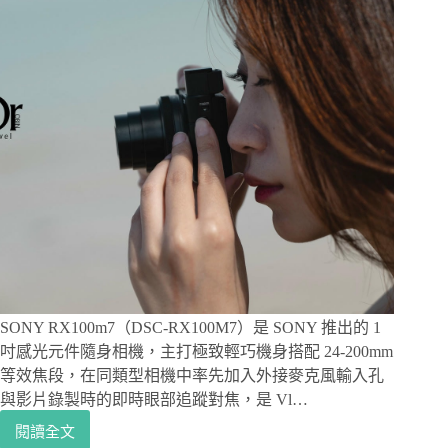
角
餅
乾
鏡
身，
減
輕
重
量
必
備，
支
援
Sony
E
接
SONY RX100m7（DSC-RX100M7）是 SONY 推出的 1
環
吋感光元件隨身相機，主打極致輕巧機身搭配 24-200mm
自
等效焦段，在同類型相機中率先加入外接麥克風輸入孔
動
對
與影片錄製時的即時眼部追蹤對焦，是 Vl…
焦
閱讀全文
SONY