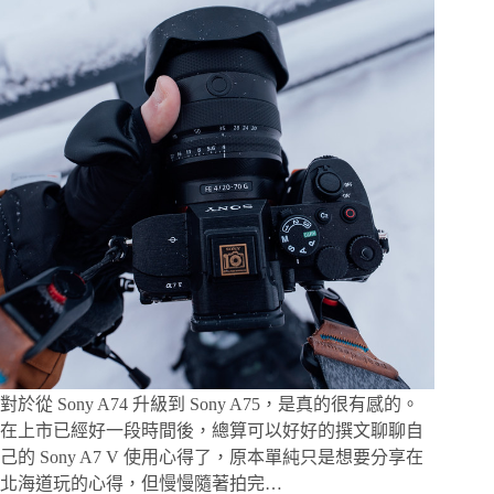
測
攝
影
器
材，
選
對
相
機
與
鏡
頭
（不
定
期
更
新）
對於從 Sony A74 升級到 Sony A75，是真的很有感的。
在上市已經好一段時間後，總算可以好好的撰文聊聊自
己的 Sony A7 V 使用心得了，原本單純只是想要分享在
北海道玩的心得，但慢慢隨著拍完…