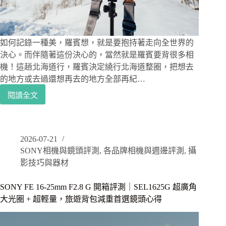
F1.4
如何記錄一種美，羅賓想，就是要抱持著走向全世界的
決心。而伴隨著這份決心的，當然就是羅賓要背很多相
機！這趟北海道行，羅賓決定繞行北海道整圈，把想去
的地方或去過還想再去的地方全部再紀…
閱讀全文
Sony
A7C2
評
測
2026-07-21
開
箱
SONY相機與鏡頭評測
,
各品牌相機與週邊評測
,
攝
｜
影技巧與器材
旅
行
SONY FE 16-25mm F2.8 G 開箱評測｜SEL1625G 超廣角
攝
大光圈 + 超輕量，旅遊背包減重首選鏡頭心得
影
師
帶