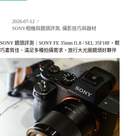
RX100m7
評
測
2026-07-12
｜
女
SONY相機與鏡頭評測
,
攝影技巧與器材
生
旅
SONY 鏡頭評測｜SONY FE 35mm f1.8 / SEL 35F18F，輕
遊
巧畫質佳、滿足多種拍攝需求，旅行大光圈鏡頭好夥伴
必
帶
隨
身
相
機，
濟
州
島
釜
山
實
拍