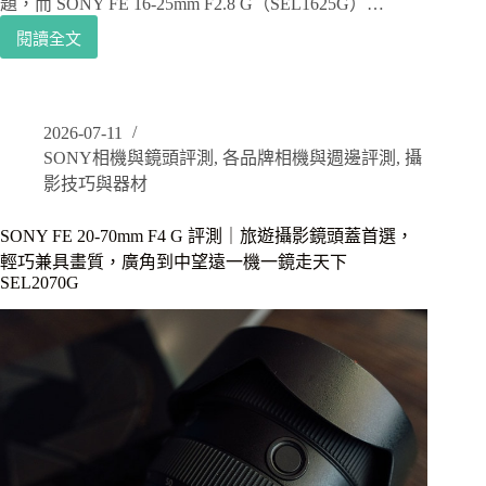
題，而 SONY FE 16-25mm F2.8 G（SEL1625G）…
閱讀全文
SONY
FE
16-
25mm
F2.8
2026-07-11
G
SONY相機與鏡頭評測
,
各品牌相機與週邊評測
,
攝
開
影技巧與器材
箱
評
SONY FE 20-70mm F4 G 評測｜旅遊攝影鏡頭蓋首選，
測
｜
輕巧兼具畫質，廣角到中望遠一機一鏡走天下
SEL1625G
SEL2070G
超
廣
角
大
光
圈
+
超