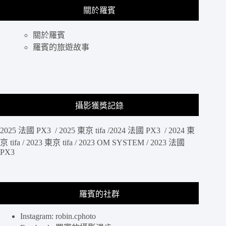
相
關於羅賓
機
首
選
關於羅賓
系
羅賓的旅遊故事
列，
帶
著
RX100m6
去
攝影獲獎記錄
京
都
賞
2025 法國 PX3 / 2025 東京 tifa /2024 法國 PX3 / 2024 東
楓，
京 tifa / 2023 東京 tifa / 2023 OM SYSTEM / 2023 法國
女
PX3
孩
也
能
輕
羅賓的社群
鬆
紀
Instagram: robin.cphoto
錄