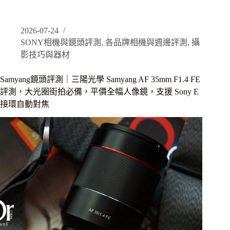
鏡
池
頭
評
2026-07-24
測
SONY相機與鏡頭評測
,
各品牌相機與週邊評測
,
攝
｜
三
影技巧與器材
陽
光
Samyang鏡頭評測｜三陽光學 Samyang AF 35mm F1.4 FE
學
評測，大光圈街拍必備，平價全幅人像鏡，支援 Sony E
Samyang
接環自動對焦
AF
50mm
F1.4
FE
評
測，
平
價
全
幅
人
像