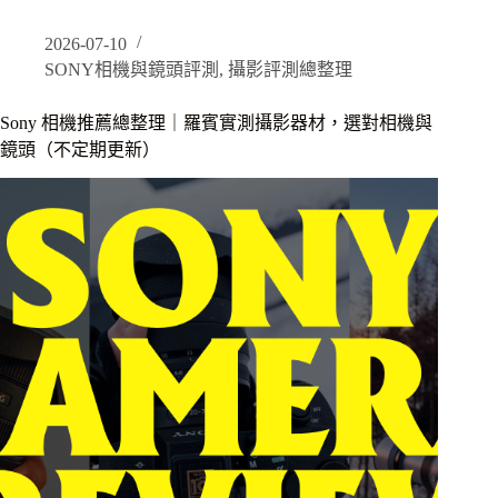
/
A74
2026-07-10
使
SONY相機與鏡頭評測
,
攝影評測總整理
用
心
Sony 相機推薦總整理｜羅賓實測攝影器材，選對相機與
得
鏡頭（不定期更新）
｜
升
級
A7V
後
依
然
帶
著
出
門，
跨
越
沙
漠、