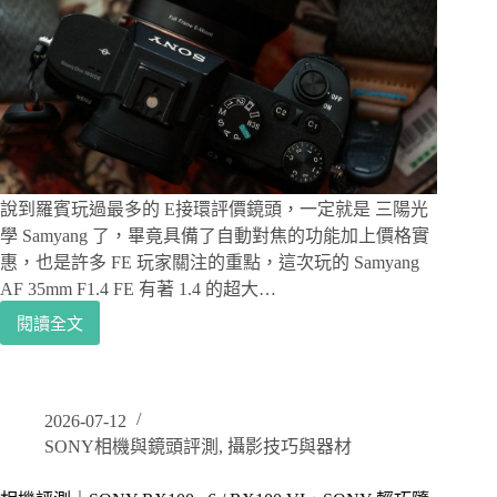
鏡，
支
援
Sony
E
接
環
自
動
說到羅賓玩過最多的 E接環評價鏡頭，一定就是 三陽光
對
焦
學 Samyang 了，畢竟具備了自動對焦的功能加上價格實
惠，也是許多 FE 玩家關注的重點，這次玩的 Samyang
AF 35mm F1.4 FE 有著 1.4 的超大…
閱讀全文
Samyang
鏡
頭
評
2026-07-12
測
SONY相機與鏡頭評測
,
攝影技巧與器材
｜
三
陽