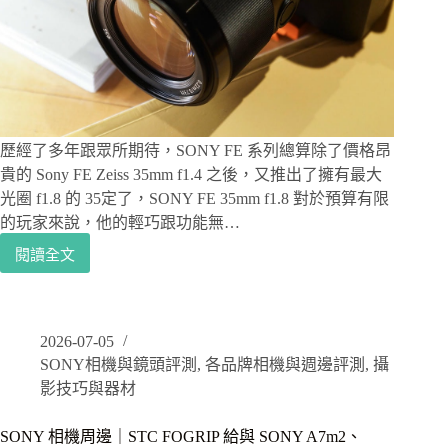
無
後
製
成
果
分
享
歷經了多年跟眾所期待，SONY FE 系列總算除了價格昂
貴的 Sony FE Zeiss 35mm f1.4 之後，又推出了擁有最大
光圈 f1.8 的 35定了，SONY FE 35mm f1.8 對於預算有限
的玩家來說，他的輕巧跟功能無…
閱讀全文
SONY
鏡
頭
評
2026-07-05
測
SONY相機與鏡頭評測
,
各品牌相機與週邊評測
,
攝
｜
SONY
影技巧與器材
FE
35mm
SONY 相機周邊｜STC FOGRIP 給與 SONY A7m2、
f1.8