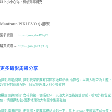
以上小小心得，有想到再補充！
Manfrotto PIXI EVO 小腳架
更多資訊 →
https://goo.gl/eJWqP3
購買資訊 →
https://goo.gl/EQSC5j
更多攝影周邊分享
[攝影周邊|開箱] 攝影玩家都要有個國家地理相機/攝影包，以澳大利亞為主題，
超搶眼的藍紅配色 – 國家地理澳大利亞後背包
[攝影周邊|開箱] 女孩的第一個攝影包，以澳大利亞為設計靈感，搶眼外觀質感
佳，情侶攝影包-國家地理澳大利亞小型郵差包
[攝影|開箱評測] 走到哪，都要高規格攝影一下，拿上 iPhone 更輕鬆完成去背，