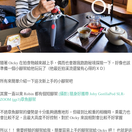
隨著 Oicky 在拍食物越來越上手，偶而也會跟我跑跑秘境探險一下，好像也該
準備一個小腳架給他玩玩了（他最近拍溪流還蠻有心得的ＸＤ）
所有來簡單介紹一下這次新上手的小腳架吧
其實一直以來 Robin 都有個短腳架
[攝影] 隨身好攜帶 Joby GorillaPod SLR-
ZOOM (gp3)章魚腳架
不過章魚腳架的優勢是十分能夠適應地形，但碰到比較重的相機時，乘載力也
會比較不足，且最大高度不好控制，對於 Oicky 來說相對會比較不好掌握
所以！！ 需要經驗的腳架給我，簡單容易上手的腳架就給 Oicky 吧！ 也就是這