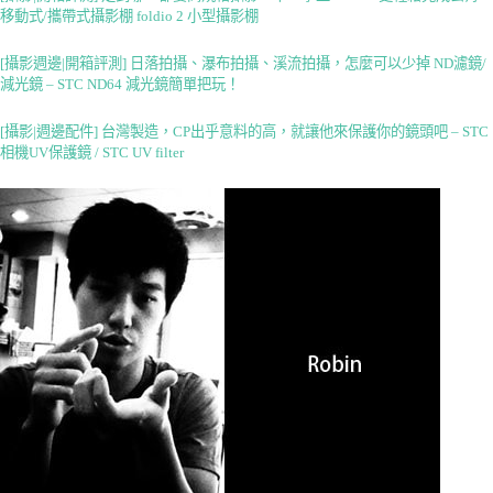
移動式/攜帶式攝影棚 foldio 2 小型攝影棚
[攝影週邊|開箱評測] 日落拍攝、瀑布拍攝、溪流拍攝，怎麼可以少掉 ND濾鏡/
減光鏡 – STC ND64 減光鏡簡單把玩！
[攝影|週邊配件] 台灣製造，CP出乎意料的高，就讓他來保護你的鏡頭吧 – STC
相機UV保護鏡 / STC UV filter