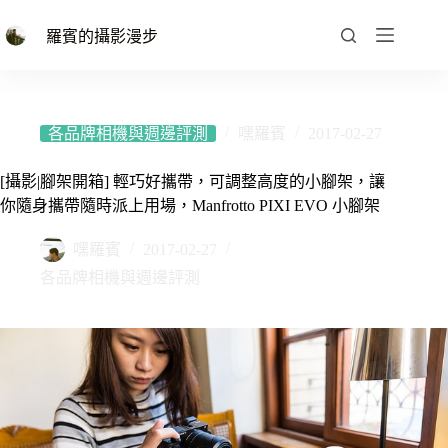
跳
至
羅賓的攝影漫步
主
要
內
容
各品牌相機與週邊評測
嘿羅賓
2017-02-27
[攝影|腳架開箱] 輕巧好攜帶，可調整高度的小腳架，讓
你隨身攜帶隨時派上用場，Manfrotto PIXI EVO 小腳架
嘿羅賓
2017-02-27
各品牌相機與週邊評測