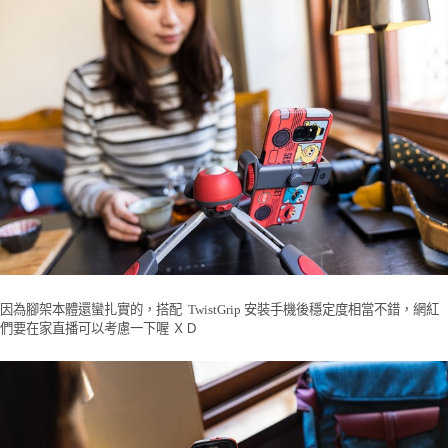
因為腳架本體還蠻扎實的，搭配 TwistGrip 安裝手機後穩定度相當不錯，網紅
們要在家直播可以考慮一下喔 ＸＤ