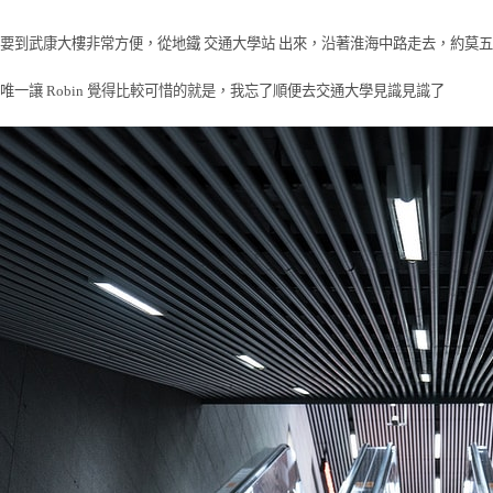
要到武康大樓非常方便，從地鐵 交通大學站 出來，沿著淮海中路走去，約莫
唯一讓 Robin 覺得比較可惜的就是，我忘了順便去交通大學見識見識了