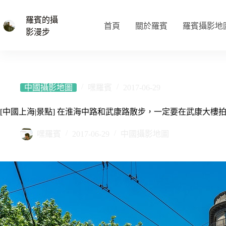
跳
至
羅賓的攝
首頁
關於羅賓
羅賓攝影地
主
影漫步
要
內
容
中國攝影地圖
嘿羅賓
2017-06-29
[中國上海|景點] 在淮海中路和武康路散步，一定要在武康大樓拍
嘿羅賓
2017-06-29
中國攝影地圖