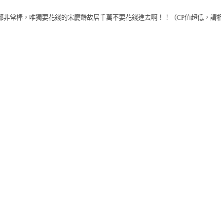
都非常棒，唯獨要花錢的宋慶齡故居千萬不要花錢進去啊！！（CP值超低，請