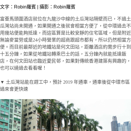
文字：
Robin羅賓
| 攝影：Robin羅賓
富薈馬頭圍酒店就位在九龍沙中線的土瓜灣站隔壁而已，不過土
瓜灣站尚未開通，如果開通之後就會相當方便了，從中環過去不
用幾站便能夠抵達，而這區算是比較安靜的住宅區域，但是附近
無論麥當勞或是24小時營業的超商跟超市都有，所以仍然相當方
便。而目前最鄰近的地鐵站是何文田站，距離酒店約需步行十到
十五分鐘，如果從地鐵站轉乘巴士的話，五分鐘內就能抵達飯
店，在何文田站也臨近愛民邨，如果對傳統香港建築有興趣的，
也可以繞過去看看喔！
▼ 土瓜灣站能在趕工中，預計 2019 年通車，通車後從中環市區
過來會更快速