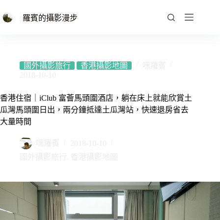
跳
至
羅賓的攝影漫步
主
要
內
容
國外攝影旅行
香港攝影地圖
嘿羅賓
2018-10-10
香港住宿｜iClub 富薈馬頭圍酒店，躺在床上就能欣賞土
瓜灣馬頭圍日出，兩分鐘抵達土瓜灣站，快速退房省去
大量時間
嘿羅賓
2018-10-10
國外攝影旅行
,
香港攝影地圖