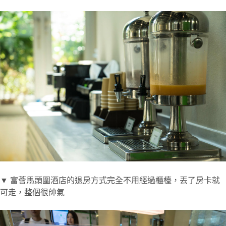
▼ 富薈馬頭圍酒店的退房方式完全不用經過櫃檯，丟了房卡就
可走，整個很帥氣