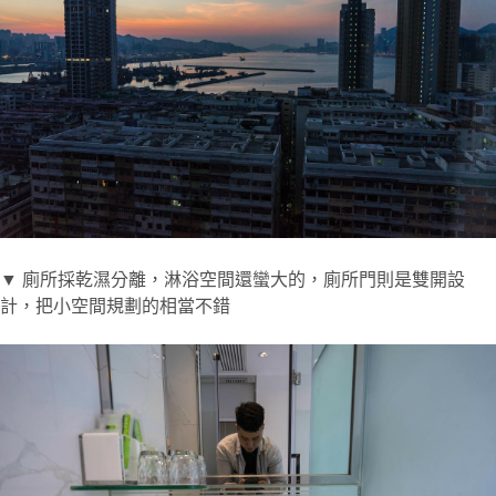
▼ 廁所採乾濕分離，淋浴空間還蠻大的，廁所門則是雙開設
計，把小空間規劃的相當不錯