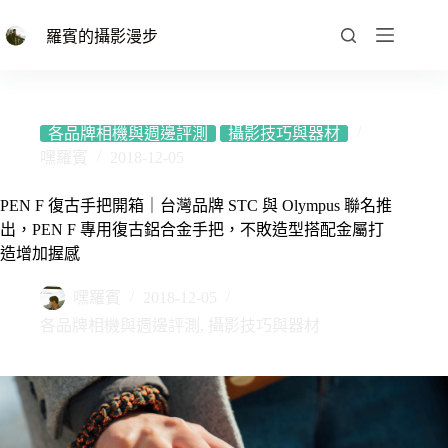
跳
至
羅賓的攝影漫步
主
要
內
容
各品牌相機與週邊評測
攝影技巧與器材
嘿羅賓
2018-12-05
PEN F 復古手把開箱｜台灣品牌 STC 與 Olympus 聯名推
出，PEN F 專用復古鋁合金手把，不敗造型搭配金屬打
造增加握感
嘿羅賓
2018-12-05
各品牌相機與週邊評測
,
攝影技巧與器材