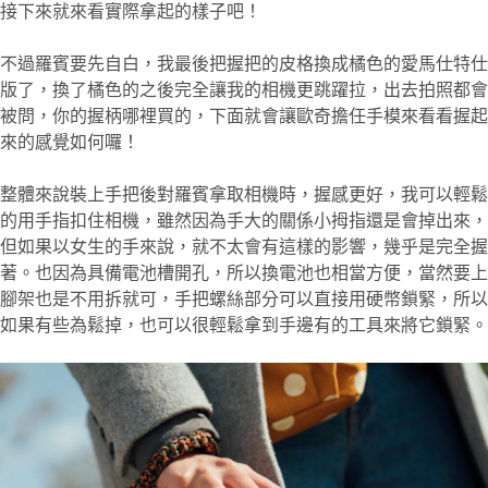
接下來就來看實際拿起的樣子吧！
不過羅賓要先自白，我最後把握把的皮格換成橘色的愛馬仕特仕
版了，換了橘色的之後完全讓我的相機更跳躍拉，出去拍照都會
被問，你的握柄哪裡買的，下面就會讓歐奇擔任手模來看看握起
來的感覺如何囉！
整體來說裝上手把後對羅賓拿取相機時，握感更好，我可以輕鬆
的用手指扣住相機，雖然因為手大的關係小拇指還是會掉出來，
但如果以女生的手來說，就不太會有這樣的影響，幾乎是完全握
著。也因為具備電池槽開孔，所以換電池也相當方便，當然要上
腳架也是不用拆就可，手把螺絲部分可以直接用硬幣鎖緊，所以
如果有些為鬆掉，也可以很輕鬆拿到手邊有的工具來將它鎖緊。