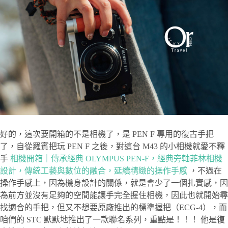
好的，這次要開箱的不是相機了，是 PEN F 專用的復古手把
了，自從羅賓把玩 PEN F 之後，對這台 M43 的小相機就愛不釋
手
相機開箱｜傳承經典 OLYMPUS PEN-F，經典旁軸菲林相機
設計，傳統工藝與數位的融合，延續精緻的操作手感
，不過在
操作手感上，因為機身設計的關係，就是會少了一個扎實感，因
為前方並沒有足夠的空間能讓手完全握住相機，因此也就開始尋
找適合的手把，但又不想要原廠推出的標準握把（ECG-4），而
咱們的 STC 默默地推出了一款聯名系列，重點是！！！ 他是復