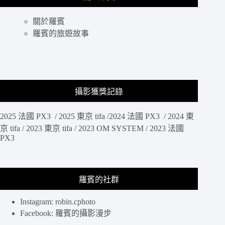
海
能
上
錯
關於羅賓
列
過
車
羅賓的旅遊故事
的
拍
丹
攝
後
地，
鐵
從
路
丹
攝影獲獎記錄
後
由
2025 法國 PX3 / 2025 東京 tifa /2024 法國 PX3 / 2024 東
良
走
京 tifa / 2023 東京 tifa / 2023 OM SYSTEM / 2023 法國
PX3
到
由
良
川
羅賓的社群
橋，
等
神
Instagram: robin.cphoto
隱
Facebook: 羅賓的攝影漫步
少