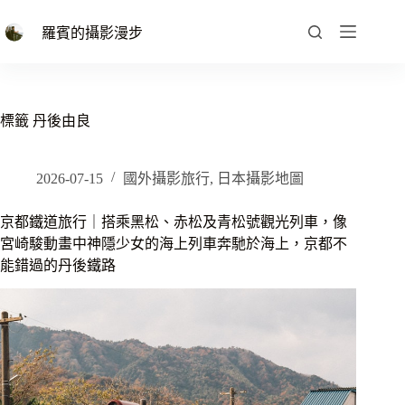
跳
至
羅賓的攝影漫步
主
要
內
容
標籤
丹後由良
2026-07-15
國外攝影旅行
,
日本攝影地圖
京都鐵道旅行｜搭乘黑松、赤松及青松號觀光列車，像
宮崎駿動畫中神隱少女的海上列車奔馳於海上，京都不
能錯過的丹後鐵路