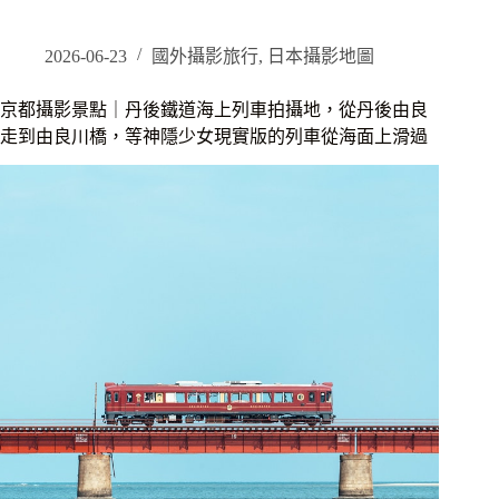
鐵
道
旅
2026-06-23
國外攝影旅行
,
日本攝影地圖
行
｜
京都攝影景點｜丹後鐵道海上列車拍攝地，從丹後由良
搭
走到由良川橋，等神隱少女現實版的列車從海面上滑過
乘
黑
松、
赤
松
及
青
松
號
觀
光
列
車，
像
宮