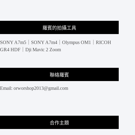
女
現
實
版
羅賓的拍攝工具
的
列
SONY A7m5｜SONY A7m4｜Olympus OM1｜RICOH
車
從
GR4 HDF｜Dji Mavic 2 Zoom
海
面
上
滑
聯絡羅賓
過
Email:
orworshop2013@gmail.com
合作主題