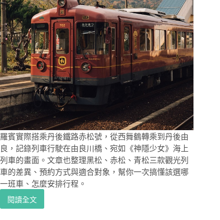
羅賓實際搭乘丹後鐵路赤松號，從西舞鶴轉乘到丹後由
良，記錄列車行駛在由良川橋、宛如《神隱少女》海上
列車的畫面。文章也整理黑松、赤松、青松三款觀光列
車的差異、預約方式與適合對象，幫你一次搞懂該選哪
一班車、怎麼安排行程。
閱讀全文
京
都