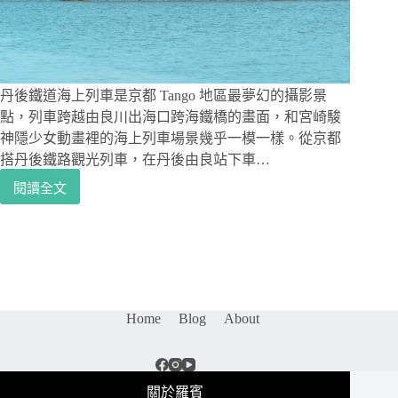
崎
駿
動
畫
中
神
丹後鐵道海上列車是京都 Tango 地區最夢幻的攝影景
隱
點，列車跨越由良川出海口跨海鐵橋的畫面，和宮崎駿
少
神隱少女動畫裡的海上列車場景幾乎一模一樣。從京都
女
搭丹後鐵路觀光列車，在丹後由良站下車…
的
閱讀全文
海
京
上
都
列
攝
車
影
奔
景
馳
點
於
｜
海
Home
Blog
About
丹
上，
後
京
鐵
都
道
關於羅賓
不