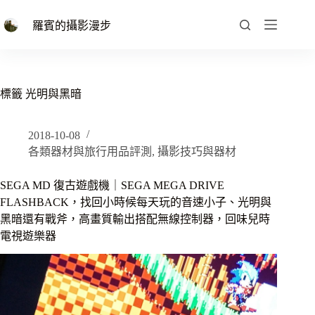
跳
至
羅賓的攝影漫步
主
要
內
容
標籤
光明與黑暗
2018-10-08
各類器材與旅行用品評測
,
攝影技巧與器材
SEGA MD 復古遊戲機｜SEGA MEGA DRIVE
FLASHBACK，找回小時候每天玩的音速小子、光明與
黑暗還有戰斧，高畫質輸出搭配無線控制器，回味兒時
電視遊樂器