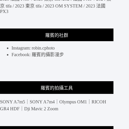
小
京 tifa / 2023 東京 tifa / 2023 OM SYSTEM / 2023 法國
子、
PX3
光
明
與
黑
羅賓的社群
暗
還
Instagram: robin.cphoto
有
Facebook: 羅賓的攝影漫步
戰
斧，
高
畫
質
輸
羅賓的拍攝工具
出
搭
SONY A7m5｜SONY A7m4｜Olympus OM1｜RICOH
配
GR4 HDF｜Dji Mavic 2 Zoom
無
線
控