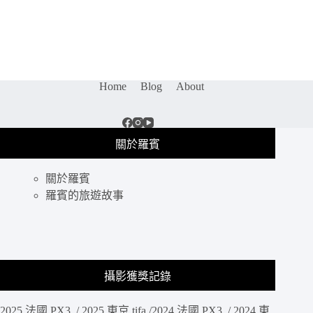
MD
復
古
遊
戲
機
Home
Blog
About
｜
SEGA
MEGA
DRIVE
FLASHBACK，
關於羅賓
找
回
關於羅賓
小
羅賓的旅遊故事
時
候
每
天
玩
的
攝影獲獎記錄
音
速
2025 法國 PX3 / 2025 東京 tifa /2024 法國 PX3 / 2024 東