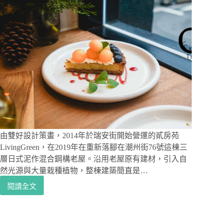
由雙好設計策畫，2014年於瑞安街開始營運的貳房苑
LivingGreen，在2019年在重新落腳在潮州街76號這棟三
層日式泥作混合鋼構老屋。沿用老屋原有建材，引入自
然光源與大量栽種植物，整棟建築簡直是…
閱讀全文
潮
州
街