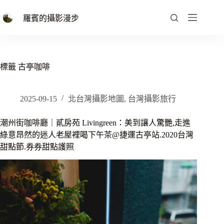
跳
至
羅賓的攝影漫步
主
要
內
容
標籤
古亭咖啡
2025-09-15
北台灣攝影地圖
,
台灣攝影旅行
潮州街咖啡廳｜貳房苑 Livingreen：美到讓人驚艷,走進
綠意昂然的迷人老屋裡喝下午茶@捷運古亭站.2020台灣
甜點節.券券甜點護照