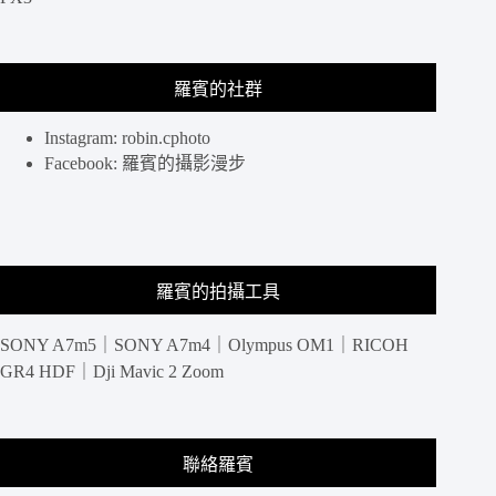
人
老
屋
羅賓的社群
裡
喝
下
Instagram: robin.cphoto
午
Facebook: 羅賓的攝影漫步
茶
@
捷
運
古
羅賓的拍攝工具
亭
站.2020
台
SONY A7m5｜SONY A7m4｜Olympus OM1｜RICOH
灣
GR4 HDF｜Dji Mavic 2 Zoom
甜
點
節.
券
聯絡羅賓
券