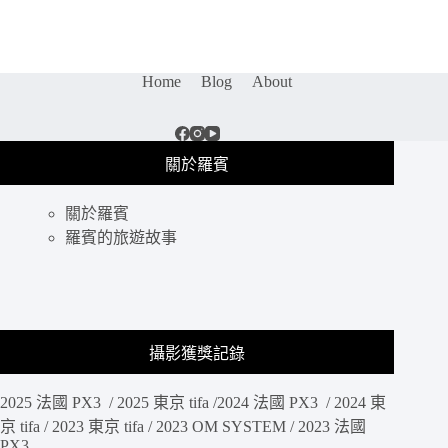
咖
啡
廳
｜
Home
Blog
About
貳
房
苑
Livingreen：
關於羅賓
美
到
關於羅賓
讓
人
羅賓的旅遊故事
驚
艷,
走
進
綠
攝影獲獎記錄
意
昂
2025 法國 PX3 / 2025 東京 tifa /2024 法國 PX3 / 2024 東
然
的
京 tifa / 2023 東京 tifa / 2023 OM SYSTEM / 2023 法國
PX3
迷