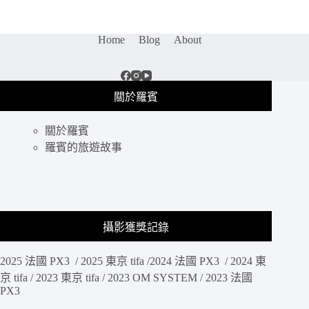
｜
台
北
Home
Blog
About
市
五
家
女
關於羅賓
生
會
關於羅賓
愛
的
羅賓的旅遊故事
餐
酒
館，
IG
打
攝影獲獎記錄
卡
調
酒
2025 法國 PX3 / 2025 東京 tifa /2024 法國 PX3 / 2024 東
美
京 tifa / 2023 東京 tifa / 2023 OM SYSTEM / 2023 法國
美
PX3
的、