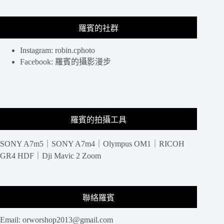
餐
點
重
羅賓的社群
點
是
Instagram: robin.cphoto
要
Facebook: 羅賓的攝影漫步
美
味
不
一
定
羅賓的拍攝工具
要
大
份
SONY A7m5｜SONY A7m4｜Olympus OM1｜RICOH
量
GR4 HDF｜Dji Mavic 2 Zoom
聯絡羅賓
Email:
orworshop2013@gmail.com