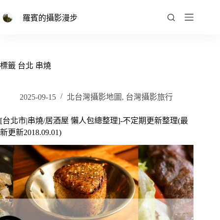
跳
至
羅賓的攝影漫步
主
要
內
容
標籤
台北 串燒
2025-09-15
北台灣攝影地圖
,
台灣攝影旅行
[台北市|串燒/居酒屋 懶人包總整理]-不定期更新整理(最
新更新2018.09.01)