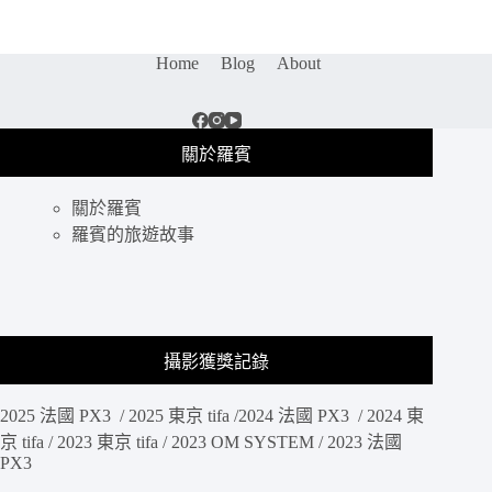
燒/
居
酒
Home
Blog
About
屋
懶
人
包
關於羅賓
總
整
關於羅賓
理]-
不
羅賓的旅遊故事
定
期
更
新
整
攝影獲獎記錄
理
(最
2025 法國 PX3 / 2025 東京 tifa /2024 法國 PX3 / 2024 東
新
更
京 tifa / 2023 東京 tifa / 2023 OM SYSTEM / 2023 法國
PX3
新
2018.09.01)