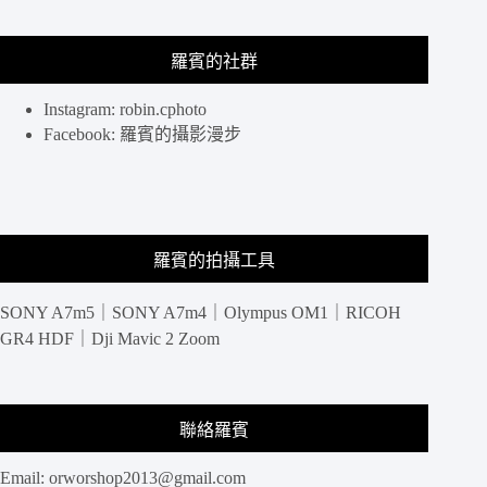
羅賓的社群
Instagram: robin.cphoto
Facebook: 羅賓的攝影漫步
羅賓的拍攝工具
SONY A7m5｜SONY A7m4｜Olympus OM1｜RICOH
GR4 HDF｜Dji Mavic 2 Zoom
聯絡羅賓
Email:
orworshop2013@gmail.com