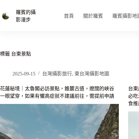
跳
至
羅賓的攝
首頁
關於羅賓
羅賓攝影地
主
影漫步
要
內
容
標籤
台東景點
2025-09-15
台灣攝影旅行
,
東台灣攝影地圖
花蓮秘境｜太魯閣必訪景點，錐麓古道，遼闊的峽谷
台東
一眼望穿，如果有懼高症就不建議前往，需提前申請
必吃
食推