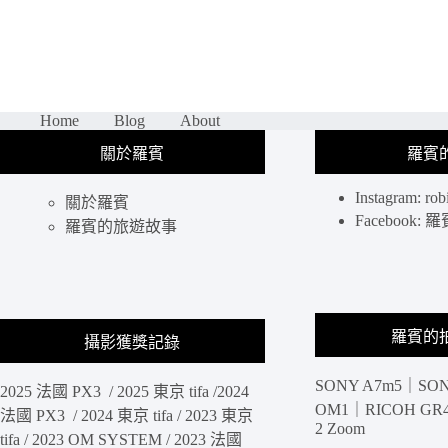
境
｜
太
魯
閣
必
Home
Blog
About
訪
關於羅賓
羅賓
景
點，
Instagram: rob
錐
關於羅賓
麓
Facebook
羅賓的旅遊故事
古
道，
遼
闊
的
羅賓的
攝影獲獎記錄
峽
谷
SONY A7m5｜SON
一
2025 法國 PX3 / 2025 東京 tifa /2024
眼
OM1｜RICOH GR4 
法國 PX3 / 2024 東京 tifa / 2023 東京
2 Zoom
望
tifa / 2023 OM SYSTEM / 2023 法國