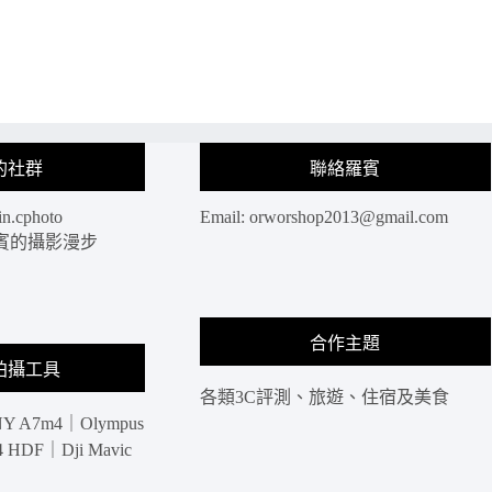
景
成
點
功
｜
鎮
五
一
個
日
此
遊
生
｜
的社群
聯絡羅賓
必
台
去
東
的
in.cphoto
Email:
orworshop2013@gmail.com
成
台
: 羅賓的攝影漫步
功
東
經
秘
典
境
景
沒
點
合作主題
來
推
拍攝工具
過
薦、
各類3C評測、旅遊、住宿及美食
別
來
說
Y A7m4｜Olympus
成
過
HDF｜Dji Mavic
功
你
必