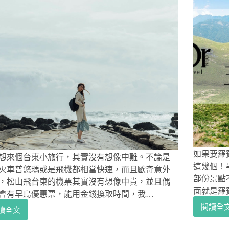
如果要羅
想來個台東小旅行，其實沒有想像中難。不論是
這幾個！
火車普悠瑪或是飛機都相當快速，而且歐奇意外
部份景點
，松山飛台東的機票其實沒有想像中貴，並且偶
面就是羅
會有早鳥優惠票，能用金錢換取時間，我…
閱讀全
讀全文
台
台
東
東