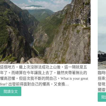
這個地方，繼上次沒辦法成功上山後，這一隔就是五
年了。而總算在今年讓我上去了，雖然夾帶著無比的
臨時
懼高恐懼，但這次我不斷的問自己，What is your great
搭乘
fear? 出發前得面對自己的懼高，又會擔…
發現
爾還
閱讀全文
花
閱
蓮
秘