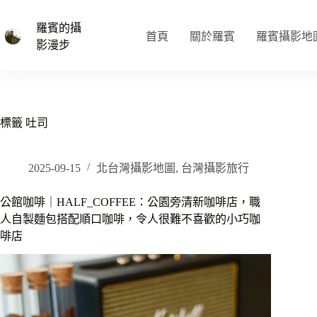
跳
至
羅賓的攝
首頁
關於羅賓
羅賓攝影地
主
影漫步
要
內
容
標籤
吐司
2025-09-15
北台灣攝影地圖
,
台灣攝影旅行
公館咖啡｜HALF_COFFEE：公園旁清新咖啡店，職
人自製麵包搭配順口咖啡，令人很難不喜歡的小巧咖
啡店