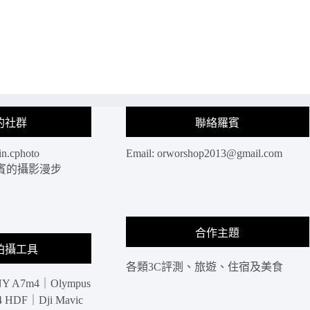
的社群
聯絡羅賓
in.cphoto
Email:
orworshop2013@gmail.com
: 羅賓的攝影漫步
合作主題
拍攝工具
各類3C評測、旅遊、住宿及美食
Y A7m4｜Olympus
HDF｜Dji Mavic