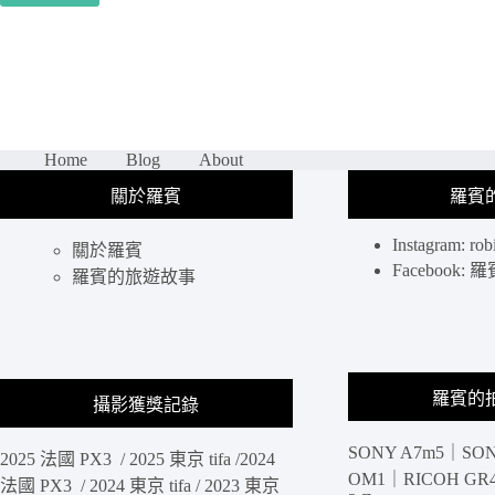
館
咖
啡
｜
HALF_COFFEE：
公
園
Home
Blog
About
旁
關於羅賓
羅賓
清
新
Instagram: rob
咖
關於羅賓
Facebook
啡
羅賓的旅遊故事
店，
職
人
自
製
羅賓的
攝影獲獎記錄
麵
包
SONY A7m5｜SON
搭
2025 法國 PX3 / 2025 東京 tifa /2024
OM1｜RICOH GR4 
配
法國 PX3 / 2024 東京 tifa / 2023 東京