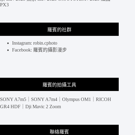
傳
PX3
統
工
藝
與
羅賓的社群
數
位
Instagram: robin.cphoto
的
Facebook: 羅賓的攝影漫步
融
合，
延
續
精
緻
羅賓的拍攝工具
的
操
SONY A7m5｜SONY A7m4｜Olympus OM1｜RICOH
作
GR4 HDF｜Dji Mavic 2 Zoom
手
感
聯絡羅賓