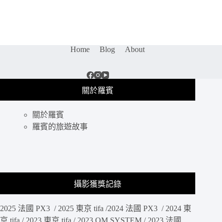
開
箱
｜
傳
承
Home
Blog
About
經
典
OLYMPUS
PEN-
關於羅賓
F
/
PENF，
關於羅賓
經
羅賓的旅遊故事
典
旁
軸
菲
林
攝影獲獎記錄
相
機
設
2025 法國 PX3 / 2025 東京 tifa /2024 法國 PX3 / 2024 東
計，
京 tifa / 2023 東京 tifa / 2023 OM SYSTEM / 2023 法國