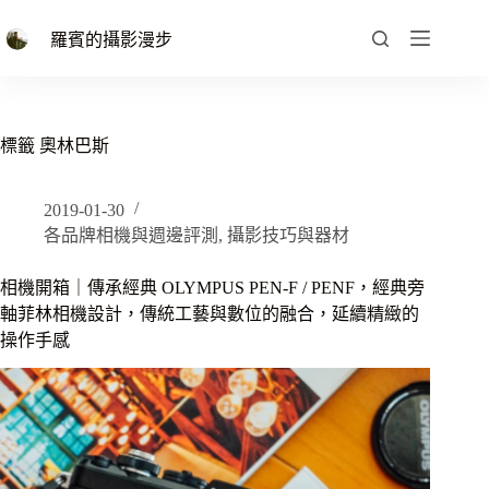
跳
至
羅賓的攝影漫步
主
要
內
容
標籤
奧林巴斯
2019-01-30
各品牌相機與週邊評測
,
攝影技巧與器材
相機開箱｜傳承經典 OLYMPUS PEN-F / PENF，經典旁
軸菲林相機設計，傳統工藝與數位的融合，延續精緻的
操作手感