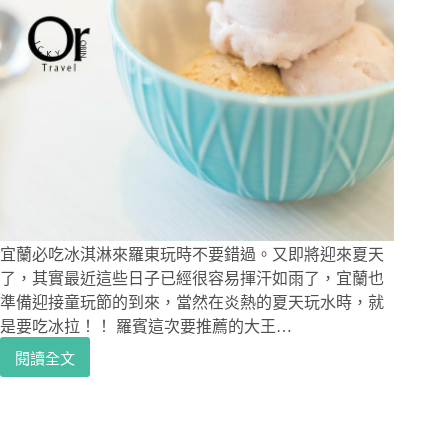
宜蘭必吃冰淇淋來羅東玩時不要錯過。又即將迎來夏天
了，其實最近這些日子已經很容易揮汗如雨了，宜蘭也
準備迎接童玩節的到來，當然在炎熱的夏天玩水時，就
是要吃冰拉！！ 羅賓這次要推薦的大王…
閱讀全文
羅
東
美
食