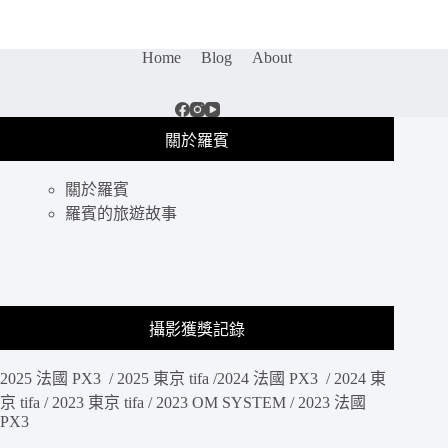
｜
宜
蘭
Home
Blog
About
必
吃
冰
品，
關於羅賓
大
王
關於羅賓
冰
鋪
羅賓的旅遊故事
的
純
天
然
冰
攝影獲獎記錄
淇
淋，
2025 法國 PX3 / 2025 東京 tifa /2024 法國 PX3 / 2024 東
愛
吃
京 tifa / 2023 東京 tifa / 2023 OM SYSTEM / 2023 法國
PX3
芋
頭