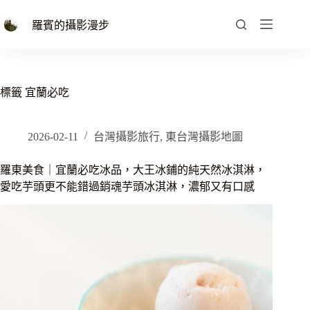
跳
至
羅賓的攝影漫步
主
要
內
容
標籤
宜蘭必吃
2026-02-11
台灣攝影旅行
,
東台灣攝影地圖
羅東美食｜宜蘭必吃冰品，大王冰鋪的純天然冰淇淋，
愛吃芋頭更不能錯過銷魂芋頭冰淇淋，濃郁又有口感