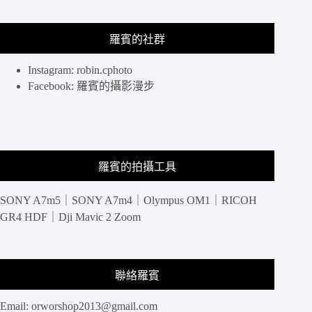
更
不
羅賓的社群
能
錯
過
Instagram: robin.cphoto
銷
Facebook: 羅賓的攝影漫步
魂
芋
頭
冰
淇
羅賓的拍攝工具
淋，
濃
SONY A7m5｜SONY A7m4｜Olympus OM1｜RICOH
郁
又
GR4 HDF｜Dji Mavic 2 Zoom
有
口
感
聯絡羅賓
Email:
orworshop2013@gmail.com