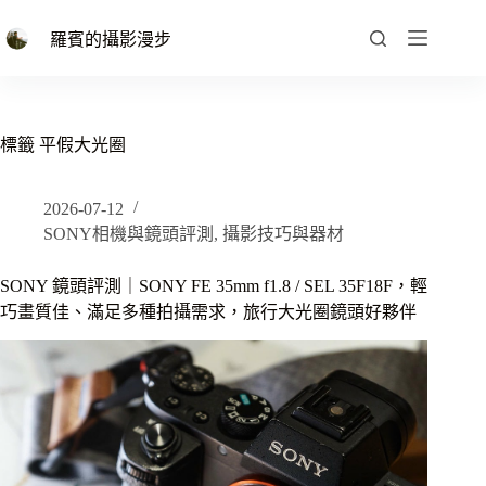
跳
至
羅賓的攝影漫步
主
要
內
容
標籤
平假大光圈
2026-07-12
SONY相機與鏡頭評測
,
攝影技巧與器材
SONY 鏡頭評測｜SONY FE 35mm f1.8 / SEL 35F18F，輕
巧畫質佳、滿足多種拍攝需求，旅行大光圈鏡頭好夥伴