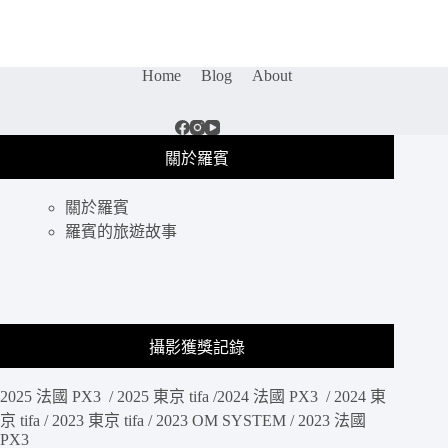
測
｜
SONY
Home
Blog
About
FE
35mm
f1.8
/
SEL
關於羅賓
35F18F，
輕
關於羅賓
巧
羅賓的旅遊故事
畫
質
佳、
滿
足
多
攝影獲獎記錄
種
拍
2025 法國 PX3 / 2025 東京 tifa /2024 法國 PX3 / 2024 東
攝
京 tifa / 2023 東京 tifa / 2023 OM SYSTEM / 2023 法國
需
PX3