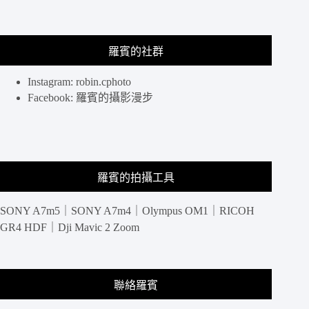
求，
旅
行
大
羅賓的社群
光
圈
Instagram: robin.cphoto
鏡
Facebook: 羅賓的攝影漫步
頭
好
夥
伴
羅賓的拍攝工具
SONY A7m5｜SONY A7m4｜Olympus OM1｜RICOH
GR4 HDF｜Dji Mavic 2 Zoom
聯絡羅賓