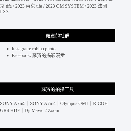
模
京 tifa / 2023 東京 tifa / 2023 OM SYSTEM / 2023 法國
PX3
組
擴
充
性
羅賓的社群
更
佳，
WOTANCRAFT
Instagram: robin.cphoto
PILOT
Facebook: 羅賓的攝影漫步
7L
飛
行
員
升
羅賓的拍攝工具
級
版
7L
SONY A7m5｜SONY A7m4｜Olympus OM1｜RICOH
GR4 HDF｜Dji Mavic 2 Zoom