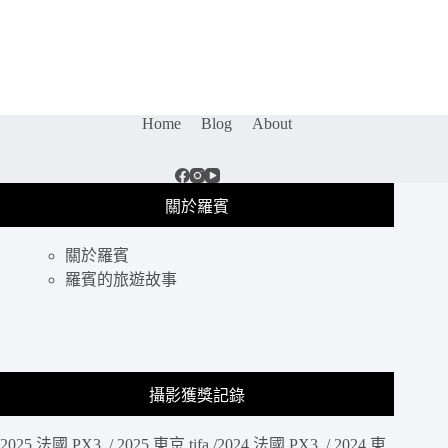
影
包
開
箱
｜
特
Home
Blog
About
殊
磁
扣
設
關於羅賓
計
拿
關於羅賓
取
相
羅賓的旅遊故事
機
更
快
速，
支
攝影獲獎記錄
援
外
2025 法國 PX3 / 2025 東京 tifa /2024 法國 PX3 / 2024 東
掛