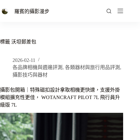
跳
至
羅賓的攝影漫步
主
要
內
容
標籤
沃坦郵差包
2026-02-11
各品牌相機與週邊評測
,
各類器材與旅行用品評測
,
攝影技巧與器材
攝影包開箱｜特殊磁扣設計拿取相機更快速，支援外掛
模組擴充性更佳， WOTANCRAFT PILOT 7L 飛行員升
級版 7L