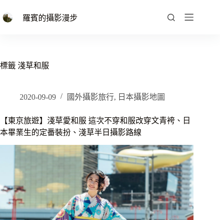
跳
至
羅賓的攝影漫步
主
要
內
容
標籤
淺草和服
2020-09-09
國外攝影旅行
,
日本攝影地圖
【東京旅遊】淺草愛和服 這次不穿和服改穿文青袴、日
本畢業生的定番裝扮、淺草半日攝影路線