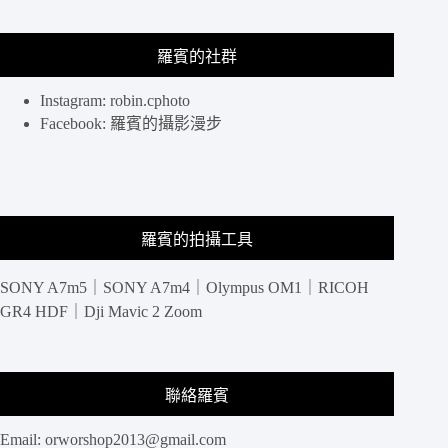
定
番
羅賓的社群
裝
扮、
淺
Instagram: robin.cphoto
草
Facebook: 羅賓的攝影漫步
半
日
攝
影
路
羅賓的拍攝工具
線
SONY A7m5｜SONY A7m4｜Olympus OM1｜RICOH
GR4 HDF｜Dji Mavic 2 Zoom
聯絡羅賓
Email:
orworshop2013@gmail.com