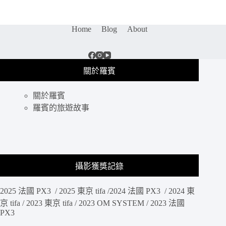
淺
草
愛
Home
Blog
About
和
服
這
次
關於羅賓
不
穿
關於羅賓
和
服
羅賓的旅遊故事
改
穿
文
青
袴、
攝影獲獎記錄
日
本
2025 法國 PX3 / 2025 東京 tifa /2024 法國 PX3 / 2024 東
畢
業
京 tifa / 2023 東京 tifa / 2023 OM SYSTEM / 2023 法國
PX3
生
的