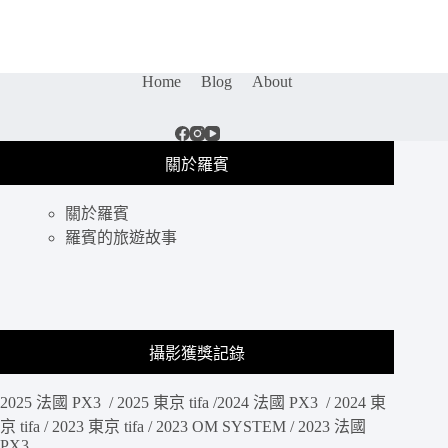
谷
旅
遊
｜
Home
Blog
About
在
炎
熱
的
關於羅賓
泰
國
關於羅賓
搭
乘
羅賓的旅遊故事
觀
光
巴
士
享
攝影獲獎記錄
受
道
2025 法國 PX3 / 2025 東京 tifa /2024 法國 PX3 / 2024 東
地
的
京 tifa / 2023 東京 tifa / 2023 OM SYSTEM / 2023 法國
PX3
米