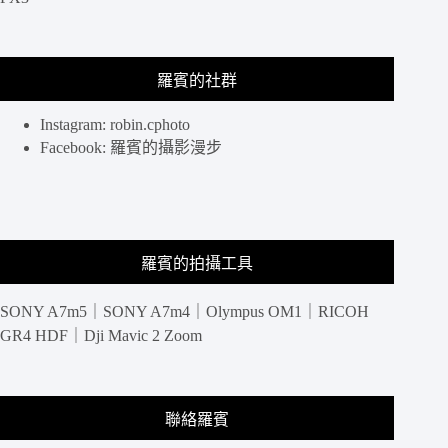
其
林
星
羅賓的社群
級
美
食
Instagram: robin.cphoto
跟
Facebook: 羅賓的攝影漫步
欣
賞
曼
谷
城
羅賓的拍攝工具
市
景
SONY A7m5｜SONY A7m4｜Olympus OM1｜RICOH
觀，
曼
GR4 HDF｜Dji Mavic 2 Zoom
谷
美
食
觀
聯絡羅賓
光