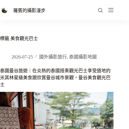
跳
至
羅賓的攝影漫步
主
要
內
容
標籤
美食觀光巴士
2026-07-25
國外攝影旅行
,
泰國攝影地圖
泰國曼谷旅遊｜在炎熱的泰國搭乘觀光巴士享受道地的
米其林星級美食跟欣賞曼谷城市景觀，曼谷美食觀光巴
士