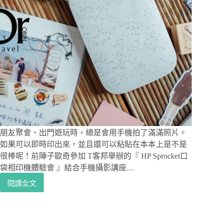
朋友聚會、出門遊玩時，總是會用手機拍了滿滿照片。
如果可以即時印出來，並且還可以粘貼在本本上是不是
很棒呢！前陣子歐奇參加 T客邦舉辦的『 HP Sprocket口
袋相印機體驗會 』結合手機攝影講座…
閱讀全文
3C
開
箱
｜