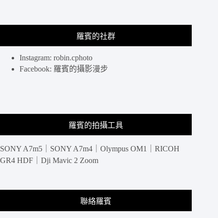
就
靠
它
了、
羅賓的社群
自
製
Instagram: robin.cphoto
客
Facebook: 羅賓的攝影漫步
製
化
貼
圖、
送
羅賓的拍攝工具
禮
推
薦！
SONY A7m5｜SONY A7m4｜Olympus OM1｜RICOH
GR4 HDF｜Dji Mavic 2 Zoom
聯絡羅賓