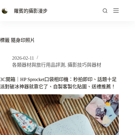
跳
至
羅賓的攝影漫步
主
要
內
容
標籤
隨身印照片
2026-02-11
各類器材與旅行用品評測
,
攝影技巧與器材
3C開箱｜HP Sprocket口袋相印機：秒拍即印、話題十足
派對破冰神器就靠它了、自製客製化貼圖、送禮推薦！