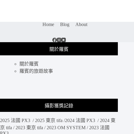
由
行
攻
略
Home
Blog
About
｜
不
一
樣
關於羅賓
的
香
關於羅賓
港
旅
羅賓的旅遊故事
遊
「郵
輪
狂
歡
攝影獲獎記錄
兩
天
2025 法國 PX3 / 2025 東京 tifa /2024 法國 PX3 / 2024 東
兩
夜」
京 tifa / 2023 東京 tifa / 2023 OM SYSTEM / 2023 法國
PX3
登