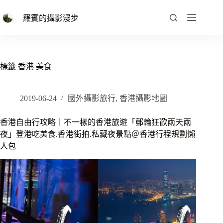
跳
至
羅賓的攝影漫步
主
要
內
容
標籤
香港 美食
2019-06-24
國外攝影旅行
,
香港攝影地圖
香港自由行攻略｜不一樣的香港旅遊「郵輪狂歡兩天兩
夜」登港吃美食.香港街拍.私藏夜景點＠香港行程規劃懶
人包