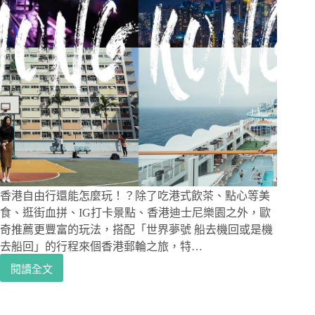
香港自由行還能怎麼玩！？除了吃港式飲茶、點心等美
食、逛街血拼、IG打卡景點、香港迪士尼樂園之外，歐
奇推薦更豐富的玩法，搭配「世界夢號 船去機回或是機
去船回」的行程來個香港郵輪之旅，特…
閱讀全文
香
港
自