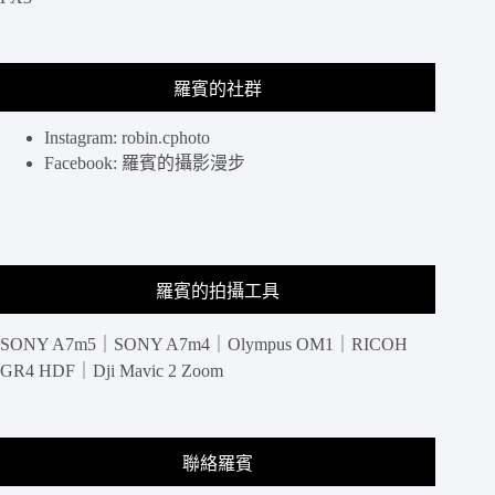
港
吃
美
羅賓的社群
食.
香
港
Instagram: robin.cphoto
街
Facebook: 羅賓的攝影漫步
拍.
私
藏
夜
景
羅賓的拍攝工具
點
＠
SONY A7m5｜SONY A7m4｜Olympus OM1｜RICOH
香
港
GR4 HDF｜Dji Mavic 2 Zoom
行
程
規
劃
聯絡羅賓
懶