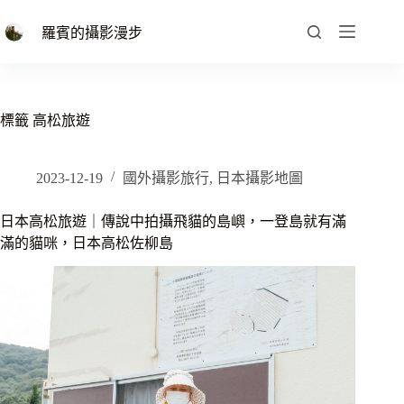
跳
至
羅賓的攝影漫步
主
要
內
容
標籤
高松旅遊
2023-12-19
國外攝影旅行
,
日本攝影地圖
日本高松旅遊｜傳說中拍攝飛貓的島嶼，一登島就有滿
滿的貓咪，日本高松佐柳島