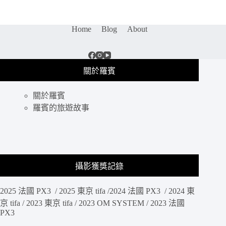
旅
遊
｜
Home
Blog
About
傳
說
中
拍
關於羅賓
攝
飛
關於羅賓
貓
的
羅賓的旅遊故事
島
嶼，
一
登
島
攝影獲獎記錄
就
有
2025 法國 PX3 / 2025 東京 tifa /2024 法國 PX3 / 2024 東
滿
滿
京 tifa / 2023 東京 tifa / 2023 OM SYSTEM / 2023 法國
PX3
的
貓