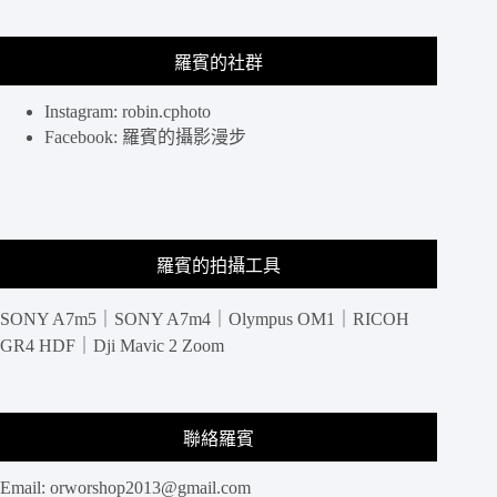
咪，
日
羅賓的社群
本
高
松
Instagram: robin.cphoto
佐
Facebook: 羅賓的攝影漫步
柳
島
羅賓的拍攝工具
SONY A7m5｜SONY A7m4｜Olympus OM1｜RICOH
GR4 HDF｜Dji Mavic 2 Zoom
聯絡羅賓
Email:
orworshop2013@gmail.com