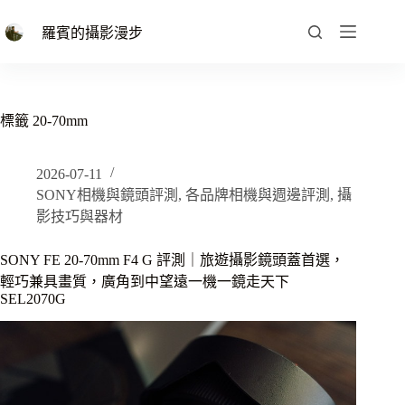
跳
至
羅賓的攝影漫步
主
要
內
容
標籤
20-70mm
2026-07-11
SONY相機與鏡頭評測
,
各品牌相機與週邊評測
,
攝
影技巧與器材
SONY FE 20-70mm F4 G 評測｜旅遊攝影鏡頭蓋首選，
輕巧兼具畫質，廣角到中望遠一機一鏡走天下
SEL2070G