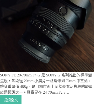
SONY FE 20-70mm F4 G 是 SONY G 系列推出的標準變
焦鏡，焦段從 20mm 小廣角一路延伸到 70mm 中望遠，
鏡身重量僅 488g，是目前市面上涵蓋最寬泛焦段的輕量
旅遊鏡頭之一。羅賓是在 24-70mm F2.8…
閱讀全文
SONY
FE