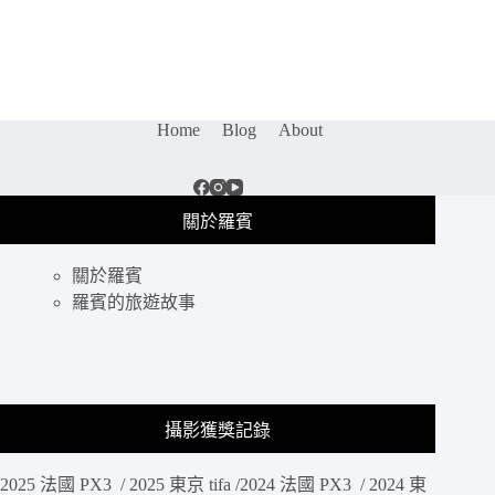
20-
70mm
F4
G
評
測
Home
Blog
About
｜
旅
遊
攝
關於羅賓
影
鏡
關於羅賓
頭
羅賓的旅遊故事
蓋
首
選，
輕
巧
兼
攝影獲獎記錄
具
畫
2025 法國 PX3 / 2025 東京 tifa /2024 法國 PX3 / 2024 東