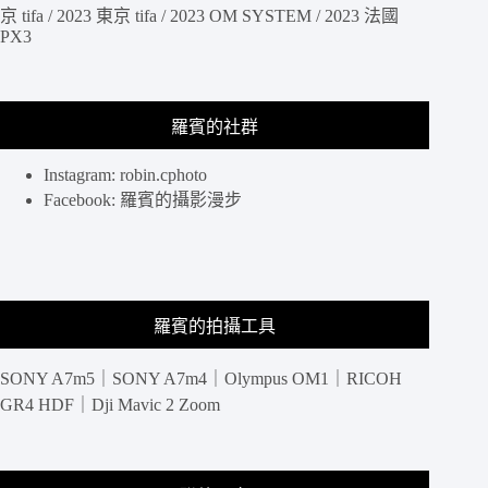
質，
京 tifa / 2023 東京 tifa / 2023 OM SYSTEM / 2023 法國
廣
PX3
角
到
中
望
羅賓的社群
遠
一
Instagram: robin.cphoto
機
Facebook: 羅賓的攝影漫步
一
鏡
走
天
下
SEL2070G
羅賓的拍攝工具
SONY A7m5｜SONY A7m4｜Olympus OM1｜RICOH
GR4 HDF｜Dji Mavic 2 Zoom