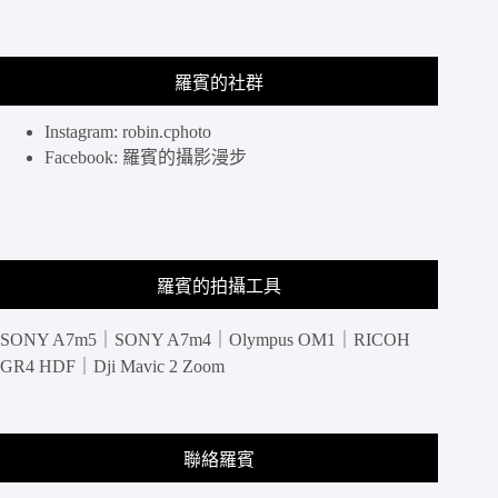
還
可
隨
意
羅賓的社群
更
換
Instagram: robin.cphoto
背
Facebook: 羅賓的攝影漫步
蓋：
bitplay
SNAP!
CASE
for
iPhone
羅賓的拍攝工具
11
SONY A7m5｜SONY A7m4｜Olympus OM1｜RICOH
GR4 HDF｜Dji Mavic 2 Zoom
聯絡羅賓