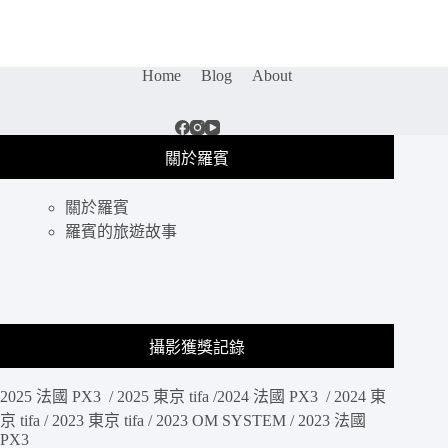
影
配
件
｜
Home
Blog
About
讓
你
的
iPhone
關於羅賓
11
pro
手
關於羅賓
機
羅賓的旅遊故事
殼
不
只
防
摔
攝影獲獎記錄
也
更
好
2025 法國 PX3 / 2025 東京 tifa /2024 法國 PX3 / 2024 東
拍
京 tifa / 2023 東京 tifa / 2023 OM SYSTEM / 2023 法國
照，
PX3