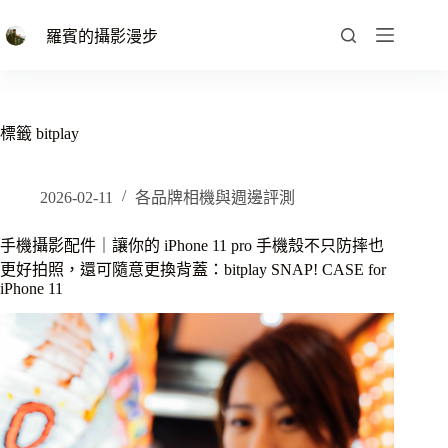
跳
至
羅賓的攝影漫步
主
要
內
容
標籤
bitplay
2026-02-11
各品牌相機與週邊評測
手機攝影配件｜讓你的 iPhone 11 pro 手機殼不只防摔也
更好拍照，還可隨意更換背蓋：bitplay SNAP! CASE for
iPhone 11