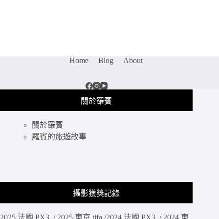
影
鏡
頭
評
測
｜
Home
Blog
About
三
陽
光
學
關於羅賓
Samyang
AF
24mm
關於羅賓
F2.8
羅賓的旅遊故事
FE
解
析，
平
價
廣
攝影獲獎記錄
角
街
2025 法國 PX3 / 2025 東京 tifa /2024 法國 PX3 / 2024 東