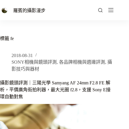
跳
至
羅賓的攝影漫步
主
要
內
容
標籤
fe
2018-08-31
SONY相機與鏡頭評測
,
各品牌相機與週邊評測
,
攝
影技巧與器材
攝影鏡頭評測｜三陽光學 Samyang AF 24mm F2.8 FE 解
析，平價廣角街拍利器，最大光圈 f2.8，支援 Sony E接
環自動對焦