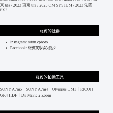
拍
京 tifa / 2023 東京 tifa / 2023 OM SYSTEM / 2023 法國
利
PX3
器，
最
大
光
羅賓的社群
圈
f2.8，
Instagram: robin.cphoto
支
Facebook: 羅賓的攝影漫步
援
Sony
E
接
環
自
羅賓的拍攝工具
動
對
SONY A7m5｜SONY A7m4｜Olympus OM1｜RICOH
焦
GR4 HDF｜Dji Mavic 2 Zoom