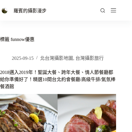
跳
至
羅賓的攝影漫步
主
要
內
容
標籤
funnow優惠
2025-09-15
北台灣攝影地圖
,
台灣攝影旅行
2018邁入2019年！聖誕大餐、跨年大餐、情人節餐廳都
給你準備好了！精選10間台北約會餐廳/高級牛排/氣氛棒
餐酒館