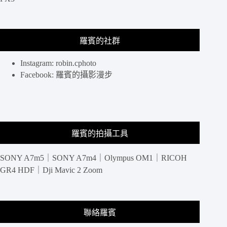
精
選
10
間
羅賓的社群
台
北
Instagram: robin.cphoto
約
Facebook: 羅賓的攝影漫步
會
餐
廳/
高
級
羅賓的拍攝工具
牛
排/
氣
SONY A7m5｜SONY A7m4｜Olympus OM1｜RICOH
氛
GR4 HDF｜Dji Mavic 2 Zoom
棒
餐
酒
館
聯絡羅賓