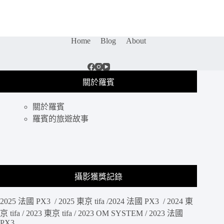
2019
年！
聖
誕
Home
Blog
About
大
餐、
跨
年
關於羅賓
大
餐、
情
關於羅賓
人
羅賓的旅遊故事
節
餐
廳
都
給
攝影獲獎記錄
你
準
備
2025 法國 PX3 / 2025 東京 tifa /2024 法國 PX3 / 2024 東
好
京 tifa / 2023 東京 tifa / 2023 OM SYSTEM / 2023 法國
了！
PX3