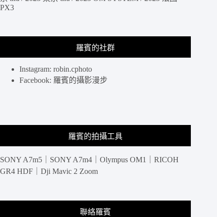
M43
PX3
系
列
值
得
羅賓的社群
一
玩
Instagram: robin.cphoto
的
Facebook: 羅賓的攝影漫步
鏡
頭
羅賓的拍攝工具
SONY A7m5｜SONY A7m4｜Olympus OM1｜RICOH
GR4 HDF｜Dji Mavic 2 Zoom
聯絡羅賓