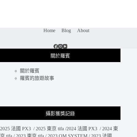
頭
開
箱
｜
M.ZUIKO
Home
Blog
About
DIGITAL
45mm
F1.8
鏡
頭
關於羅賓
開
箱，
關於羅賓
輕
羅賓的旅遊故事
巧
畫
質
集
結
於
攝影獲獎記錄
一
身，
2025 法國 PX3 / 2025 東京 tifa /2024 法國 PX3 / 2024 東
Olympus
京 tifa / 2023 東京 tifa / 2023 OM SYSTEM / 2023 法國