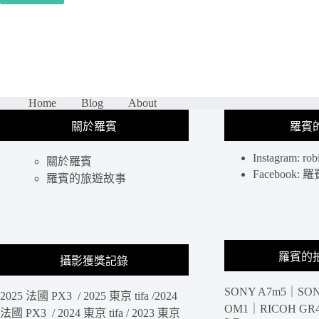
北
大
稻
埕
景
點
｜
Home
Blog
About
OLYMPUS
關於羅賓
羅賓
PLAZA
TAIPEI
台
Instagram: rob
關於羅賓
北
Facebook
羅賓的旅遊故事
最
美
相
機
店，
羅賓的
攝影獲獎記錄
結
合
大
SONY A7m5｜SON
2025 法國 PX3 / 2025 東京 tifa /2024
稻
OM1｜RICOH GR4 
法國 PX3 / 2024 東京 tifa / 2023 東京