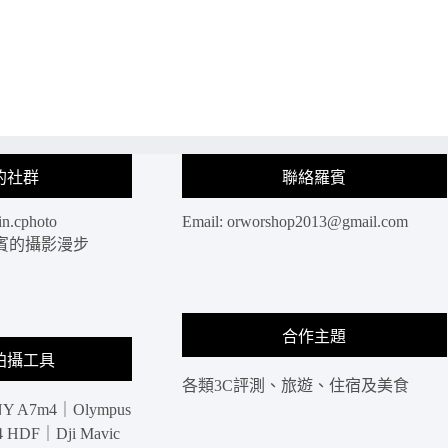
的社群
聯絡羅賓
in.cphoto
Email:
orworshop2013@gmail.com
: 羅賓的攝影漫步
合作主題
拍攝工具
各類3C評測、旅遊、住宿及美食
Y A7m4｜Olympus
HDF｜Dji Mavic