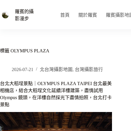
跳
至
羅賓的攝
首頁
關於羅賓
羅賓攝影地
主
影漫步
要
內
容
標籤
OLYMPUS PLAZA
2026-07-21
北台灣攝影地圖
,
台灣攝影旅行
台北大稻埕景點｜OLYMPUS PLAZA TAIPEI 台北最美
相機店，結合大稻埕文化延續洋樓建築，盡情試用
Olympus 鏡頭，在洋樓自然採光下盡情拍照，台北打卡
景點