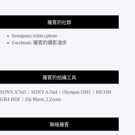
手
的
家
用
羅賓的社群
NAS
Synology
Instagram: robin.cphoto
BeeStation
Facebook: 羅賓的攝影漫步
羅賓的拍攝工具
SONY A7m5｜SONY A7m4｜Olympus OM1｜RICOH
GR4 HDF｜Dji Mavic 2 Zoom
聯絡羅賓