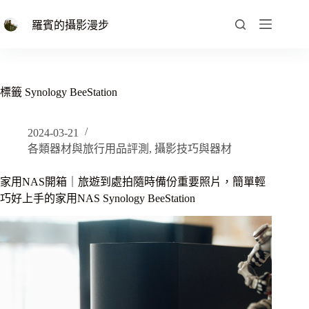
跳
至
羅賓的攝影漫步
主
要
內
容
標籤
Synology BeeStation
2024-03-21
各類器材與旅行用品評測
,
攝影技巧與器材
家用NAS開箱｜旅遊到處拍隨時備份重要照片，簡單輕
巧好上手的家用NAS Synology BeeStation