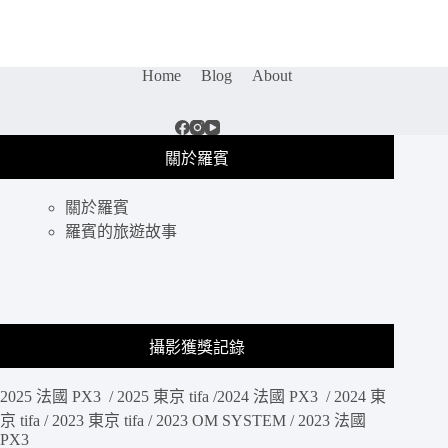
箱
｜
旅
Home
Blog
About
遊
到
處
拍
關於羅賓
隨
時
備
關於羅賓
份
羅賓的旅遊故事
重
要
照
片，
簡
攝影獲獎記錄
單
輕
巧
2025 法國 PX3 / 2025 東京 tifa /2024 法國 PX3 / 2024 東
好
京 tifa / 2023 東京 tifa / 2023 OM SYSTEM / 2023 法國
上
PX3