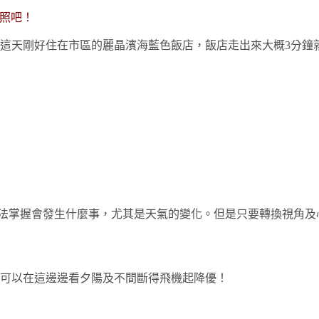
背照吧！
這天剛好住在市區的麗晶濱海藍色飯店，飯店走出來大概3分鐘
無法掌握會發生什麼事，尤其是天氣的變化。但是只要轉換視角
可以在這邊邊看夕陽及不間斷得飛機起降優！