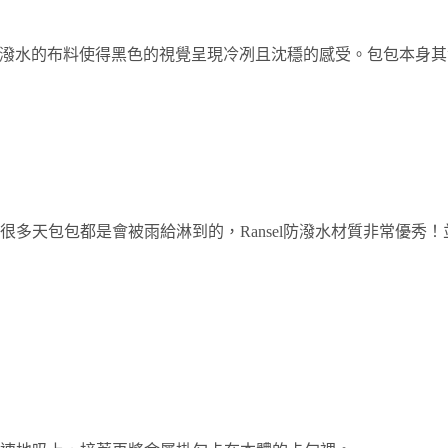
落，防潑水的布料使得黑色的視覺呈現冷冽且沈穩的感受。包包本
多天包包都是會被雨給淋到的，Ransel防潑水材質非常優秀