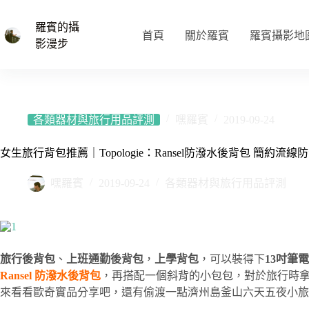
跳
至
羅賓的攝
首頁
關於羅賓
羅賓攝影地
主
影漫步
要
內
容
各類器材與旅行用品評測
嘿羅賓
2019-09-24
女生旅行背包推薦｜Topologie：Ransel防潑水後背包 簡
嘿羅賓
2019-09-24
各類器材與旅行用品評測
旅行後背包
、
上班通勤後背包
，
上學背包
，可以裝得下
13吋筆電
Ransel 防潑水後背包
，再搭配一個斜背的小包包，對於旅行時
來看看歐奇實品分享吧，還有偷渡一點濟州島釜山六天五夜小旅