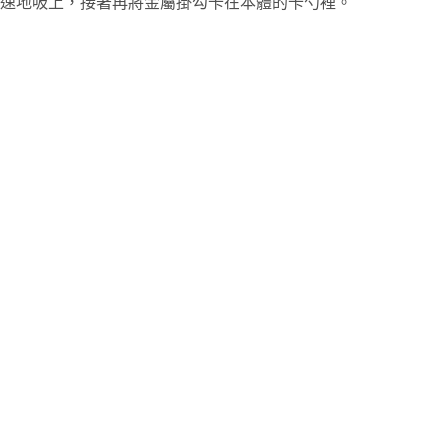
速地吸上，接著再將金屬掛勾卡在本體的卡勺裡。