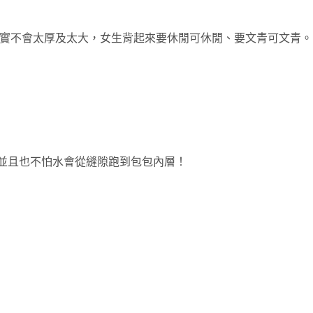
身其實不會太厚及太大，女生背起來要休閒可休閒、要文青可文青。
！並且也不怕水會從縫隙跑到包包內層！