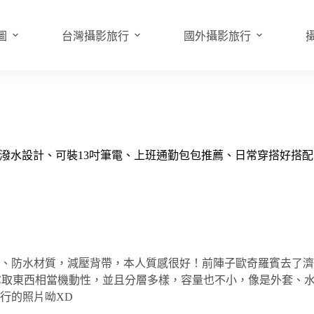
圖
台灣攝影旅行
國外攝影旅行
約流線防潑水設計、可裝13吋筆電、上班通勤包包推薦、日常穿搭好搭配
、防水材質，減壓背帶，本人質感很好！前陣子歐奇羅賓去了
拿取東西相當機動性，並且分層多樣，容量也不小，像是外套、
行的照片呦XD