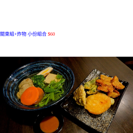
關東組
+
炸物
小份組合
$60