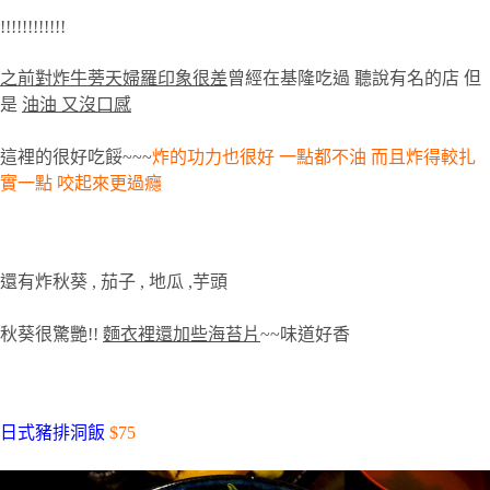
!!!!!!!!!!!!
之前對炸牛蒡天婦羅印象很差
曾經在基隆吃過
聽說有名的店
但
是
油油
又沒口感
這裡的很好吃餒
~~~
炸的功力也很好
一點都不油
而且炸得較扎
實一點
咬起來更過癮
還有炸秋葵
,
茄子
,
地瓜
,
芋頭
秋葵很驚艷!!
麵衣裡
還加些海苔片
~~
味道好香
日式豬排洞飯
$75