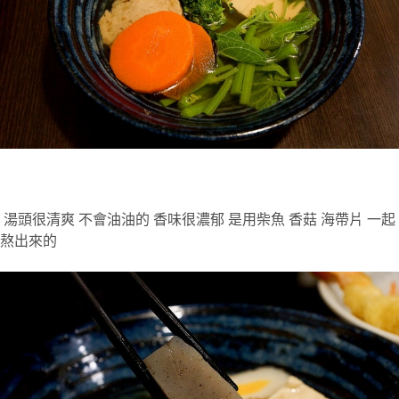
湯頭很清爽
不會油油的
香味很濃郁
是用柴魚
香菇
海帶片
一起
熬出來的