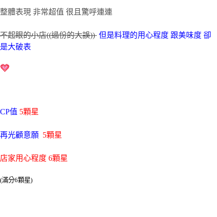
整體表現
非常超值
很且驚呼連連
不起眼的小店
((
過份的大誤
))
但是料理的用心程度
跟美味度
卻
是大破表
CP
值
5
顆星
再光顧意願
5
顆星
店家用心程度
6
顆星
(滿分6顆星)