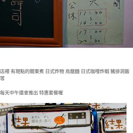
店裡
有現點的關東煮
日式炸物
烏龍麵
日式咖哩炸蝦
豬排洞飯
等
每天中午還會推出
特惠套餐喔