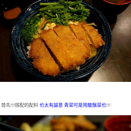
首先
!!!
搭配的配料
也太有誠意
青菜可是用龍鬚菜也
!!!