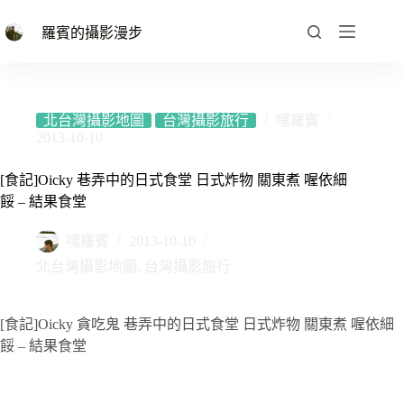
跳
至
羅賓的攝影漫步
主
要
內
容
北台灣攝影地圖
台灣攝影旅行
嘿羅賓
2013-10-10
[食記]Oicky 巷弄中的日式食堂 日式炸物 關東煮 喔依細
餒 – 結果食堂
嘿羅賓
2013-10-10
北台灣攝影地圖
,
台灣攝影旅行
[
食記
]Oicky 貪吃鬼
巷弄中的日式食堂
日式炸物
關東煮
喔依細
餒
–
結果食堂