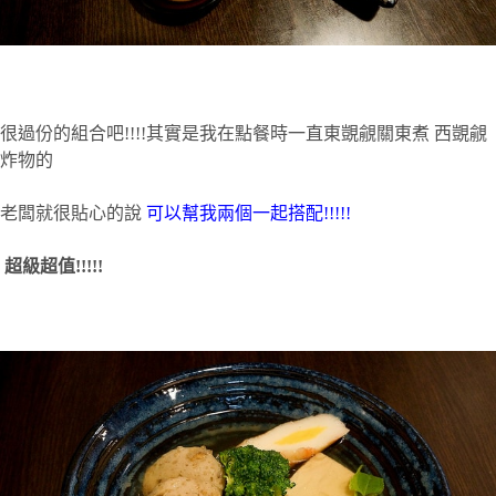
很過份的組合吧
!!!!
其實是我在點餐時一直東覬覦關東煮
西覬覦
炸物的
老闆就很貼心的說
可以幫我兩個一起搭配!!!!!
超級超值
!!!!!