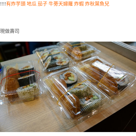
!!!!
有炸芋頭
地瓜
茄子
牛蒡天婦羅
炸蝦
炸秋葉魚兒
現做壽司