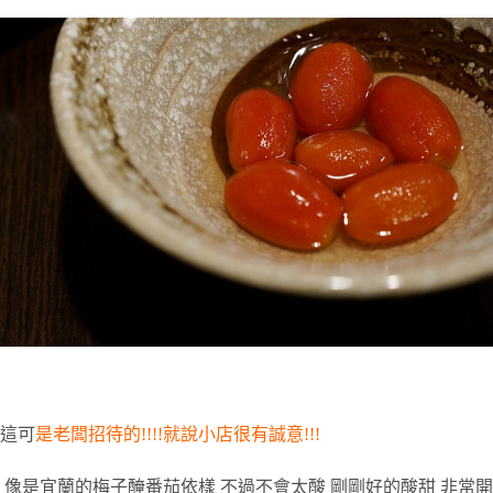
這可
是老闆招待的
!!!!
就說小店很有誠意
!!!
像是宜蘭的梅子醃番茄依樣
不過不會太酸
剛剛好的酸甜
非常開