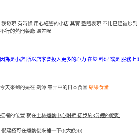
我發現
有時候
用心經營的小店
其實
整體表現
不比已經被炒到
不行的熱門餐廳
還差喔
因為是小店
所以店家會投入更多的心力
在於
料理
或是
服務上
!!
今天來到的是在
劍潭
巷弄中的日本食堂
結果食堂
這裡的位置
就在
士林運動中心附近
徒步約
3
分鐘的距離
很建議可在運動後來補一下
(((
大誤
))))