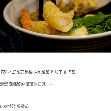
配料也是誠意路線
有龍鬚菜
炸茄子
花椰菜
滑蛋
還保留的
溜溜的口感
~~~
店家特製
醃番茄