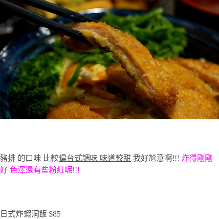
豬排
的口味
比較
偏台式調味
味道較甜
我好尬意啊
!!!
炸得剛剛
好
色澤還有些粉紅呢
!!!
日式炸蝦洞飯
$85