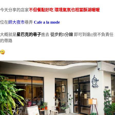
今天分享的店家
不但餐點好吃 環境氣氛也相當酥湖喔喔
位在
師大夜市
巷弄
Cafe a la mode
大概就是
星巴克的巷子
進去
徒步約3分鐘
即可到達((很不負責任
的帶路