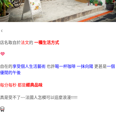
c
店名取自於
法文
的
一種生活方式
自在的
享受個人生活藝術
也許
喝一杯咖啡
一抹向陽
更甚是
一個
優閒的午後
每分每秒 都是
經典品味
真是受不了~~法國人怎模可以這麼浪漫!!!!!