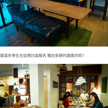
還滿多學生在這裡討論報告 獨自安靜的讀書的呢!!