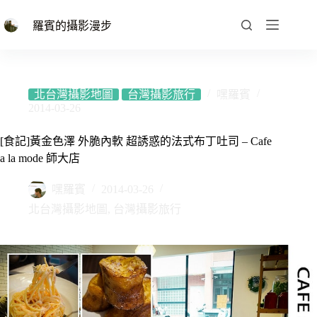
跳
至
羅賓的攝影漫步
主
要
內
容
北台灣攝影地圖
台灣攝影旅行
嘿羅賓
2014-03-26
[食記]黃金色澤 外脆內軟 超誘惑的法式布丁吐司 – Cafe
a la mode 師大店
嘿羅賓
2014-03-26
北台灣攝影地圖
,
台灣攝影旅行