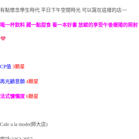
有點懷念學生時代 平日下午空閒時光 可以窩在這樣的店~~
喝一杯飲料 藏一點甜食 看一本好書 放縱的享受午後暖陽的照射
CP值
3顆星
再光顧意願
4顆星
法式慵懶度
6顆星
Cafe a la mode(師大店)