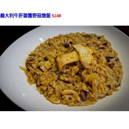
義大利牛肝菌醬野菇燉飯
$240