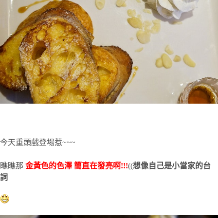
今天重頭戲登場惹~~~
瞧瞧那
金黃色的色澤
簡直在發亮啊!!!
((
想像自己是小當家的台
詞