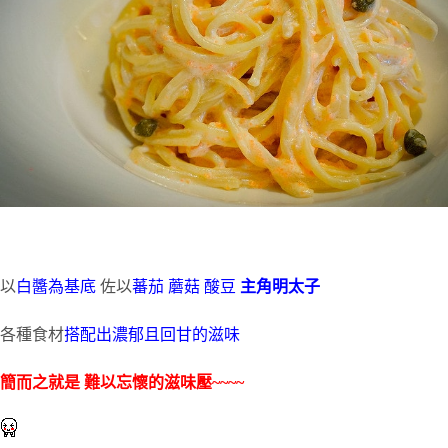
以
白醬為基底
佐以
蕃茄 蘑菇 酸豆
主角明太子
各種食材
搭配出濃郁且回甘的滋味
簡而之就是 難以忘懷的滋味壓~~~~