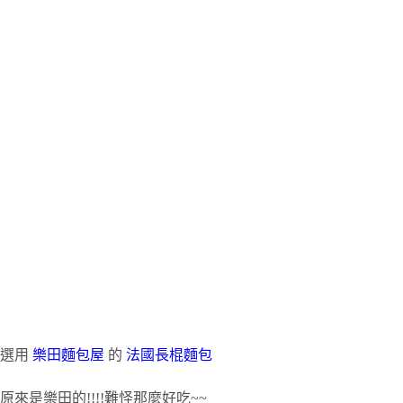
選用
樂田麵包屋
的
法國長棍麵包
原來是樂田的!!!!難怪那麼好吃~~