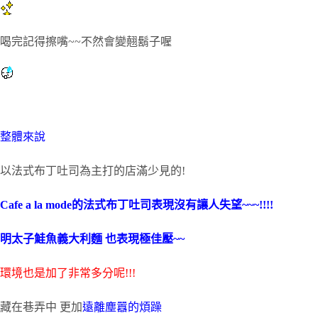
喝完記得擦嘴~~不然會變翹鬍子喔
整體來說
以法式布丁吐司為主打的店滿少見的!
Cafe a la mode的法式布丁吐司表現沒有讓人失望~~~!!!!
明太子鮭魚義大利麵 也表現極佳壓~~
環境也是加了非常多分呢!!!
藏在巷弄中 更加
遠離塵囂的煩躁