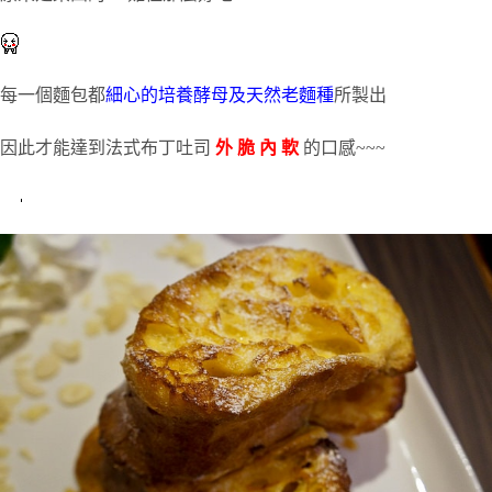
每一個麵包都
細心的培養酵母及天然老麵種
所製出
因此才能達到法式布丁吐司
外 脆 內 軟
的口感~~~