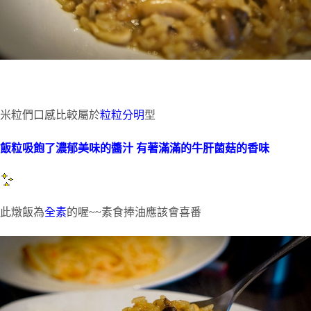
米粒們口感比較屬於
粒粒分明
型
飯粒吸飽了濃郁美味的醬汁 有著滿滿的牛肝菌菇的香味
此燉飯為
全素
的喔~~素食捧油應該會喜番