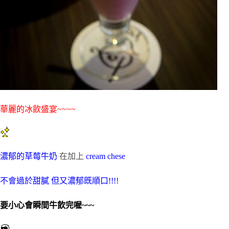
華麗的冰飲盛宴~~~~
濃郁的草莓牛奶
在加上
cream chese
不會過於甜膩 但又濃郁既順口!!!!
要小心會瞬間牛飲完喔~~~