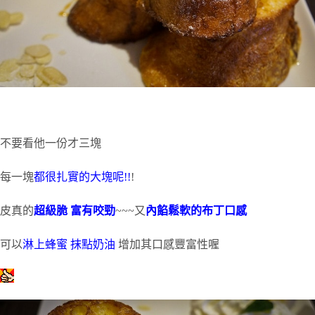
不要看他一份才三塊
每一塊
都很扎實的大塊呢!!
!
皮真的
超級脆 富有咬勁
~~~又
內餡鬆軟的布丁口感
可以
淋上蜂蜜 抹點奶油
增加其口感豐富性喔