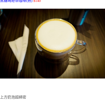
焦糖瑪奇朵咖啡(熱)
$140
上方奶泡超綿密