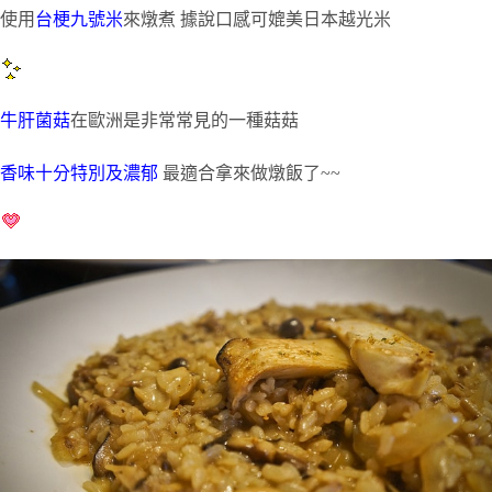
使用
台梗九號米
來燉煮 據說口感可媲美日本越光米
牛肝菌菇
在歐洲是非常常見的一種菇菇
香味十分特別及濃郁
最適合拿來做燉飯了~~