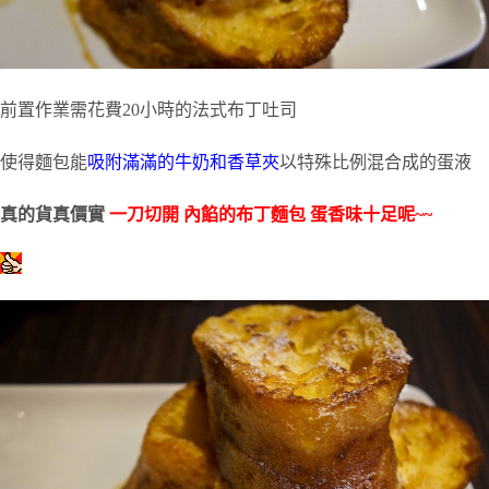
前置作業需花費20小時的法式布丁吐司
使得麵包能
吸附滿滿的牛奶和香草夾
以特殊比例混合成的蛋液
真的貨真價實
一刀切開 內餡的布丁麵包 蛋香味十足呢~~