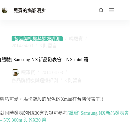
跳
至
羅賓的攝影漫步
主
要
內
容
各品牌相機與週邊評測
嘿羅賓
2014-04-03
3 則留言
[體驗] Samsung NX新品發表會 – NX mini 篇
嘿羅賓
2014-04-03
各品牌相機與週邊評測
3 則留言
輕巧可愛，馬卡龍般的配色!NXmini在台灣發表了!!
對同時發表的NX30有興趣可參考
[體驗] Samsung NX新品發表會
– NX 300m 與 NX30 篇