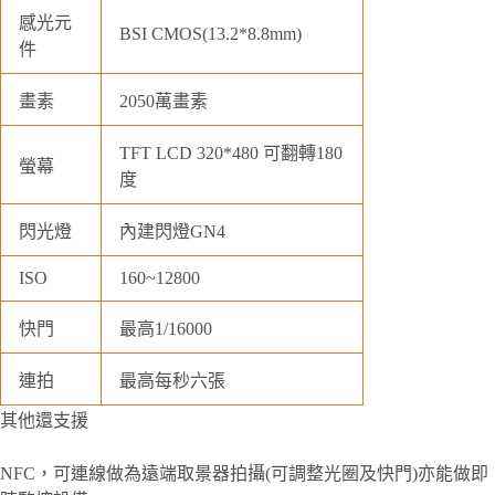
感光元
BSI CMOS(13.2*8.8mm)
件
畫素
2050萬畫素
TFT LCD 320*480 可翻轉180
螢幕
度
閃光燈
內建閃燈GN4
ISO
160~12800
快門
最高1/16000
連拍
最高每秒六張
其他還支援
NFC，可連線做為遠端取景器拍攝(可調整光圈及快門)亦能做即