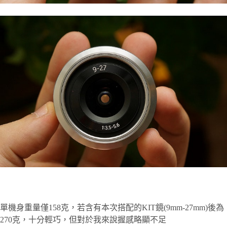
單機身重量僅158克，若含有本次搭配的KIT鏡(9mm-27mm)後為
270克，十分輕巧，但對於我來說握感略顯不足