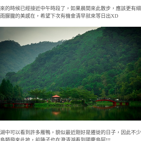
來的時候已經接近中午時段了，如果晨間來此散步，應該更有細
雨朦朧的美感在，希望下次有機會清早就來等日出XD
湖中可以看到許多雁鴨，貌似最近剛好是遷徙的日子，因此不少
鳥類飛來此地，前陣子也在澄清湖看到國慶鳥阿!!!