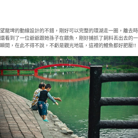
望龍埤的動線設計的不錯，剛好可以完整的環湖走一圈，離去時
還看到了一位爺爺跟她孫子在餵魚，剛好捕抓了飼料丟出去的一
瞬間，在此不得不說，不虧是觀光地區，這裡的鯉魚都好肥壓!!