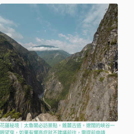
花蓮秘境｜太魯閣必訪景點，錐麓古道，遼闊的峽谷一
眼望穿，如果有懼高症就不建議前往，需提前申請