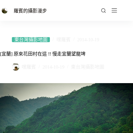
跳
至
羅賓的攝影漫步
主
要
內
容
東台灣攝影地圖
嘿羅賓
2014-10-19
[宜蘭] 原來花田村在這 !! 慢走宜蘭望龍埤
嘿羅賓
2014-10-19
東台灣攝影地圖