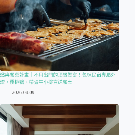
燃冉餐桌計畫｜不用出門的頂級饗宴！包棟民宿專屬外
燴，櫻桃鴨、帶骨牛小排直送餐桌
2026-04-09