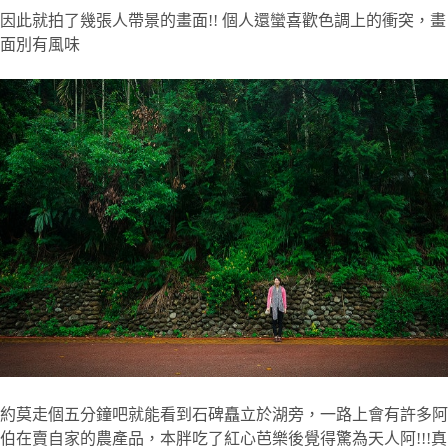
因此就拍了幾張人帶景的畫面!! 個人還蠻喜歡色調上的衝突，畫
面別有風味
約莫走個五分鐘吧就能看到石碑矗立於湖旁，一路上會有許多阿
伯在賣自家的農產品，本胖吃了紅心芭樂後覺得驚為天人阿!!!真