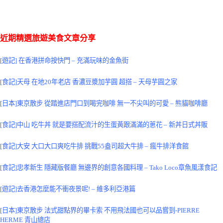
近期精選旅遊美食文章分享
[遊記] 在香港拼命按快門 – 充滿玩味的金魚街
[食記]天母 在地20年老店 香濃豆漿加芋圓 超搭 – 天母芋圓之家
[日本]東京散步 從踏進店門口到喝完咖啡 無一不尖叫的可愛 – 熊貓咖啡廳
[食記]中山 吃牛丼 就是要搭配流汁的生蛋黃跟滿滿的蔥花 – 新丼日式丼販
[食記]大安 大口大口爽吃牛排 挑戰55盎司超大牛排 – 瘋牛排洋食館
[食記]忠孝新生 隱藏版餐廳 無邊界的創意各國料理 – Tako Loco章魚風漾食記
[遊記]去香港怎麼能不衝夜景呢! – 維多利亞港篇
[日本]東京散步 法式甜點界的畢卡索 不用飛法國也可以品嘗到-PIERRE
HERME 青山總店