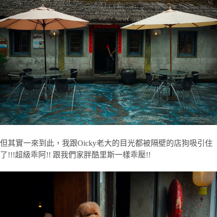
但其實一來到此，我跟Oicky老大的目光都被隔壁的店狗吸引住
了!!!超級乖阿!! 跟我們家胖酷里斯一樣乖壓!!