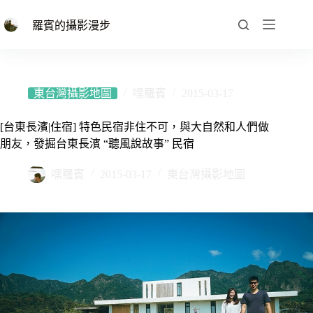
跳
至
羅賓的攝影漫步
主
要
內
容
東台灣攝影地圖
嘿羅賓
2015-03-17
[台東長濱|住宿] 特色民宿非住不可，與大自然和人們做
朋友，發掘台東長濱 “聽風說故事” 民宿
嘿羅賓
2015-03-17
東台灣攝影地圖