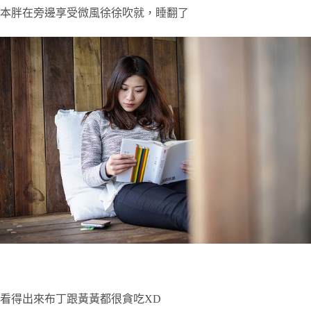
本胖在旁邊享受微風徐徐吹就，睡翻了
看得出來布丁跟黃黃都很貪吃XD