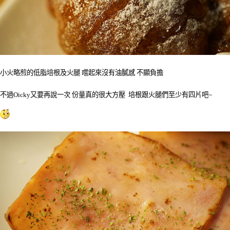
小火略煎的低脂培根及火腿 嚐起來沒有油膩感 不顯負擔
不過Oicky又要再說一次 份量真的很大方壓 培根跟火腿們至少有四片吧~