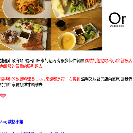
捷運市政府站1號出口出來的巷內 有很多個性餐廳
偶然的經過歐格小館 就被店
內散發的氣息給吸引過去
很特別的歐風料理 對Oicky來說都是第一次嘗到
溫馨又放鬆的店內氣氛 讓我們
待到店家要打烊才願離去
Aug.歐格小館