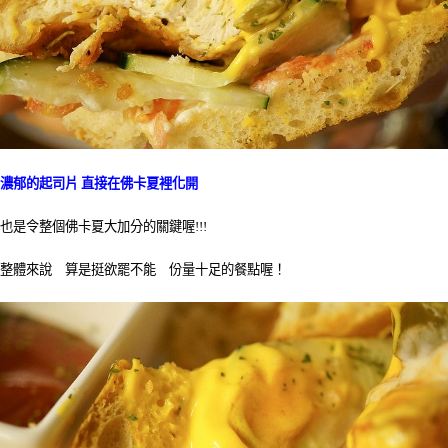
濃郁的起司片 直接在佛卡夏裡化開
也是令整個佛卡夏大加分的關鍵喔!!!
整體來說 算是挺欲罷不能 份量十足的餐點喔！