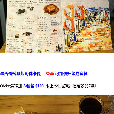
墨西哥辣雞起司佛卡夏
$240
可加價升級成套餐
Oicky選擇加
A套餐 $120
附上今日甜點+指定飲品7選1