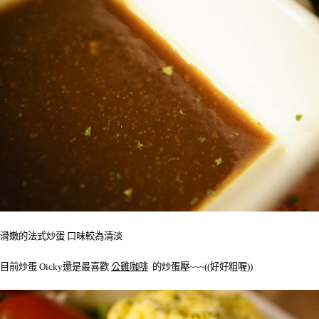
滑嫩的法式炒蛋 口味較為清淡
目前炒蛋 Oicky還是最喜歡
公雞咖啡
的炒蛋壓~~~((好好粗喔))