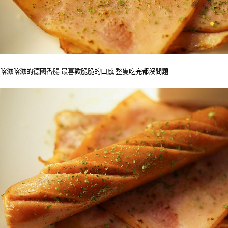
喀滋喀滋的德國香腸 最喜歡脆脆的口感 整隻吃完都沒問題