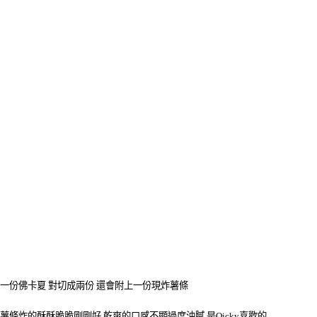
一份佛卡夏 對切成兩份 還會附上一份現炸薯條
薯條炸的酥酥脆脆剛剛好 乾爽的口感不顯過度油膩 是Oicky喜歡的