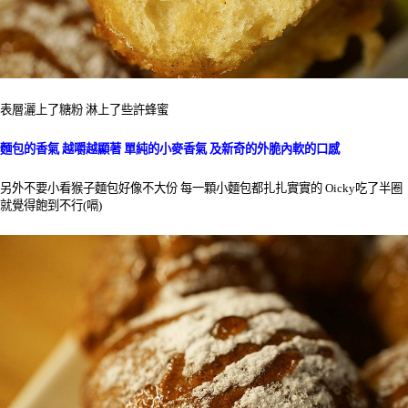
表層灑上了糖粉 淋上了些許蜂蜜
麵包的香氣 越嚼越顯著 單純的小麥香氣 及新奇的外脆內軟的口感
另外不要小看猴子麵包好像不大份 每一顆小麵包都扎扎實實的 Oicky吃了半圈
就覺得飽到不行(嗝)