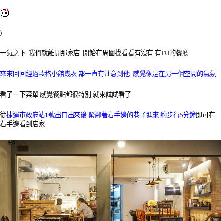
)
一氣之下 我們就離開那家店 開始在周圍找看看有沒有 有FU的餐廳
來來回回經過歐格小館幾次 都一直有注意到他 感覺像是在另一個空間的氣氛
看了一下菜單 感覺餐點都很特別 就來試試看了
從
捷運市政府站1號出口出來後 緊鄰著右手邊的巷子進來 約步行5分鐘
即可在
右手邊看到店家