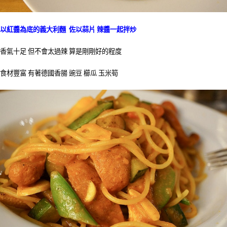
以紅醬為底的義大利麵 佐以蒜片 辣醬一起拌炒
香氣十足 但不會太過辣 算是剛剛好的程度
食材豐富 有著德國香腸 豌豆 櫛瓜 玉米筍