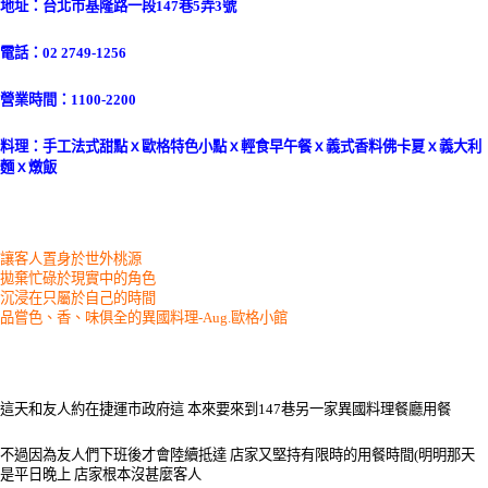
地址：台北市基隆路一段147巷5弄3號
電話：02 2749-1256
營業時間：1100-2200
料理：手工法式甜點ｘ歐格特色小點ｘ輕食早午餐ｘ義式香料佛卡夏ｘ義大利
麵ｘ燉飯
讓客人置身於世外桃源
拋棄忙碌於現實中的角色
沉浸在只屬於自己的時間
品嘗色、香、味俱全的異國料理-Aug.歐格小館
這天和友人約在捷運市政府這 本來要來到147巷另一家異國料理餐廳用餐
不過因為友人們下班後才會陸續抵達 店家又堅持有限時的用餐時間(明明那天
是平日晚上 店家根本沒甚麼客人