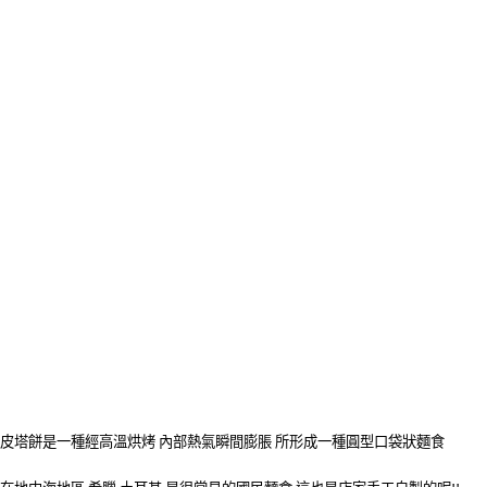
皮塔餅是一種經高溫烘烤 內部熱氣瞬間膨脹 所形成一種圓型口袋狀麵食