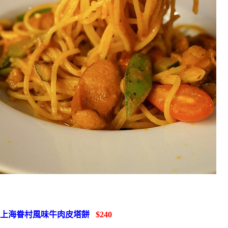
上海眷村風味牛肉皮塔餅
$240