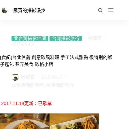
跳
至
羅賓的攝影漫步
主
要
內
容
北台灣攝影地圖
台灣攝影旅行
嘿羅賓
2015-06-13
[食記]台北信義 創意歐風料理 手工法式甜點 很特別的猴
子麵包 巷弄美食-歐格小館
嘿羅賓
2015-06-13
北台灣攝影地圖
,
台灣攝影旅行
2017.11.18更新：已歇業