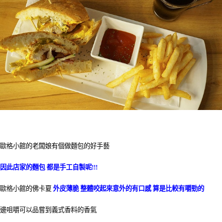
歐格小館的老闆娘有個做麵包的好手藝
因此店家的麵包 都是手工自製呢!!!
歐格小館的佛卡夏
外皮薄脆 整體咬起來意外的有口感 算是比較有嚼勁的
邊咀嚼可以品嘗到義式香料的香氣