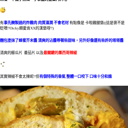
有
事先醃製過的炸雞肉 肉質濕潤 不會老材
有點像是 卡啦雞腿堡((這是褒不是
貶噢!!Oicky頗愛肯XX的漢堡呀!!)
麵包塗抹了蜂蜜芥末醬 清爽的沾醬帶著些甜味，另外好像還有些許的塔塔醬
清爽的櫛瓜片 番茄片 以及
最關鍵的墨西哥辣椒
其實辣椒不會太辣呢!!但
有個特殊的香氣 整體一口咬下 口味十分和諧