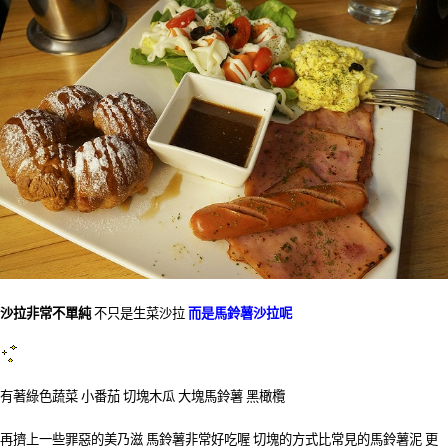
沙拉非常不單純
不只是生菜沙拉
而是馬鈴薯沙拉呢
有著綠色蔬菜 小番茄 切塊木瓜 大塊馬鈴薯 黑橄欖
再擠上一些罪惡的美乃滋 馬鈴薯非常好吃喔 切塊的方式比常見的馬鈴薯泥 更