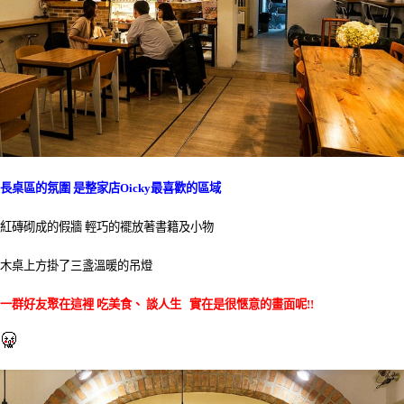
長桌區的氛圍 是整家店Oicky最喜歡的區域
紅磚砌成的假牆 輕巧的襬放著書籍及小物
木桌上方掛了三盞溫暖的吊燈
一群好友聚在這裡 吃美食、 談人生 實在是很愜意的畫面呢!!