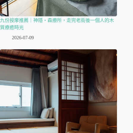
九份按摩推薦｜神隱・森療所，走完老街後一個人的木
質療癒時光
2026-07-09