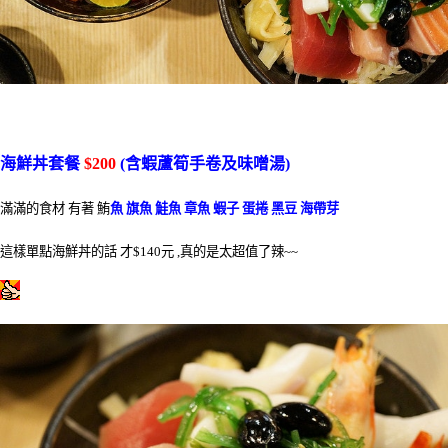
海鮮丼套餐
$200
(含蝦蘆筍手卷及味噌湯)
滿滿的食材 有著 鮪
魚 旗魚 鮭魚 章魚 蝦子 蛋捲 黑豆 海帶芽
這樣單點海鮮丼的話 才$140元 ,真的是太超值了辣~~