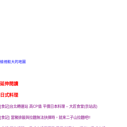
檢視較大的地圖
延伸閱讀
日式料理
[食記]台北轉運站 高CP值 平價日本料理 – 大匠食堂(京站店)
[食記] 當豬排飯與拉麵無法抉擇時，就來二子山拉麵吧!!