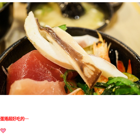
蛋捲超好吃的~~