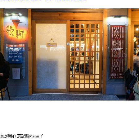
真是粗心 忘記照Menu了