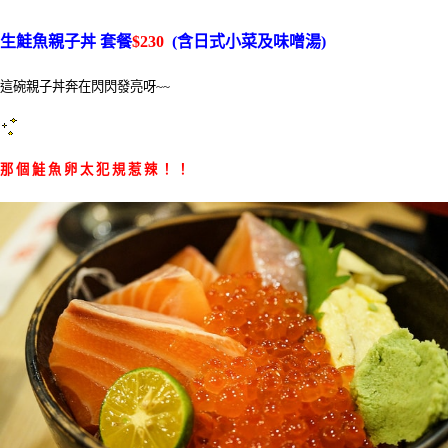
生鮭魚親子丼 套餐
$230
(含日式小菜及味噌湯)
這碗親子丼奔在閃閃發亮呀~~
那 個 鮭 魚 卵 太 犯 規 惹 辣 ！ ！