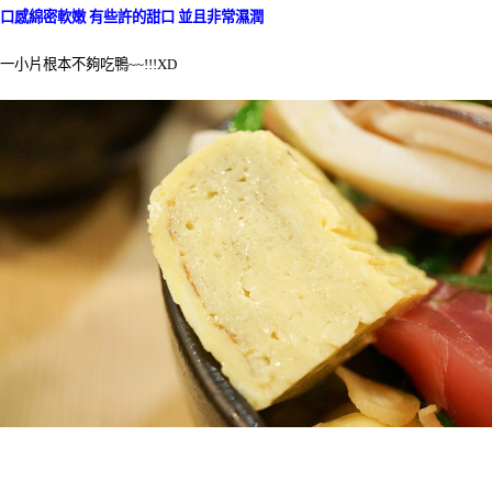
口感綿密軟嫩 有些許的甜口 並且非常濕潤
一小片根本不夠吃鴨~~!!!XD