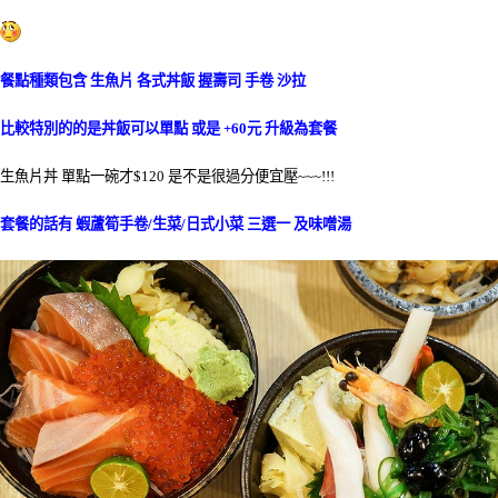
餐點種類包含 生魚片 各式丼飯 握壽司 手卷 沙拉
比較特別的的是丼飯可以單點 或是 +60元 升級為套餐
生魚片丼 單點一碗才$120 是不是很過分便宜壓~~~!!!
套餐的話有 蝦蘆筍手卷/生菜/日式小菜 三選一 及味噌湯