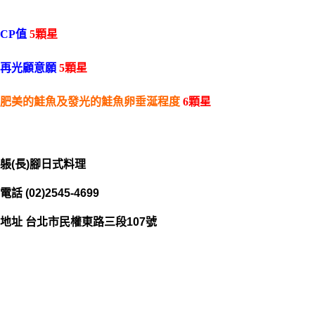
CP值
5顆星
再光顧意願
5顆星
肥美的鮭魚及發光的鮭魚卵垂涎程度
6顆星
躼(長)腳日式料理
電話
(02)2545-4699
地址
台北市民權東路三段107號