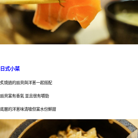
日式小菜
炙燒過的扇貝與洋蔥一起搭配
扇貝富有香氣 並且很有嚼勁
底層的洋蔥味清嗆但富水份鮮甜