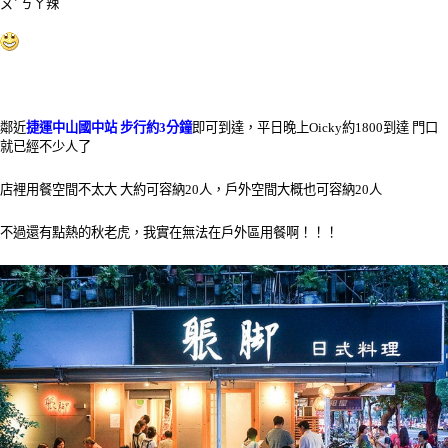
ㄡˋ ㄎㄚ辣
鄰近
捷運中山國中站 步行約3分鐘
即可到達，平日晚上Oicky約1800到達 門口
就已經不少人了
店裡用餐空間不太大 大約可容納20人，戶外空間大概也可容納20人
不過還有點熱的秋老虎，我實在無法在戶外區用餐啊！！！