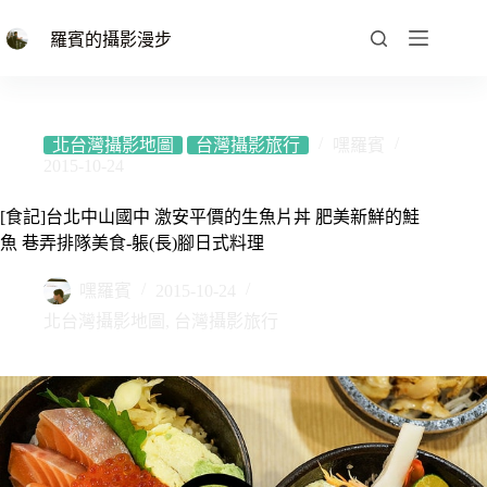
跳
至
羅賓的攝影漫步
主
要
內
容
北台灣攝影地圖
台灣攝影旅行
嘿羅賓
2015-10-24
[食記]台北中山國中 激安平價的生魚片丼 肥美新鮮的鮭
魚 巷弄排隊美食-躼(長)腳日式料理
嘿羅賓
2015-10-24
北台灣攝影地圖
,
台灣攝影旅行