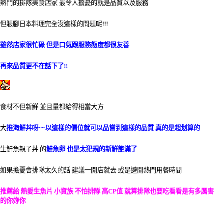
熱門的排隊美食店家 最令人擔憂的就是品質以及服務
但躼腳日本料理完全沒這樣的問題呢!!!
雖然店家很忙碌 但是口氣跟服務態度都很友善
再來品質更不在話下了!!
食材不但新鮮 並且量都給得相當大方
大
推海鮮丼呀~~以這樣的價位就可以品嘗到這樣的品質 真的是超划算的
生鮭魚親子丼 的
鮭魚卵 也是太犯規的新鮮飽滿了
如果擔憂會排隊太久的話 建議一開店就去 或是避開熱門用餐時間
推薦給 熱愛生魚片 小資族 不怕排隊 高CP值 就算排隊也要吃看看是有多厲害
的你妳你