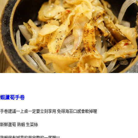
蝦蘆筍手卷
手卷建議一上桌一定要立刻享用 免得海苔口感會軟掉喔
新鮮蘆筍 熟蝦 生菜絲
熟蝦很有誠意的是完整的一尾喔!!!