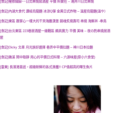
[食記]喔依細餒~~日式串燒居酒屋 平價 料實在 – 澠井川日式串燒
[食記]內湖大食代 讚岐烏龍麵 冰涼Q彈 金黃日式炸物 – 溫屋烏龍麵(溫や）
[食記]東區 跟掌心一樣大的干貝海膽漢堡 銷魂炙燒壽司 串燒 海鮮丼 -串鳥
[食記]台北東區 223巷居酒屋一級戰區 頗具實力 平價 美味 – 夜の酌串燒居酒
屋
[食記]Oicky 北車 月光族好選擇 巷弄中平價拉麵 – 神川日本拉麵
[食記]礁溪 鬧中取靜 用心的平價日式料理 – 六源味屋(原小六食堂)
[臺東] 長濱港直送，超級新鮮的各式漁獲!! CP值超高的暉生魚片