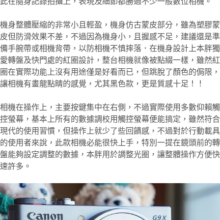
此在隨身記錄拍攝上，表現及細節都勝過不少一般數位相機
。
機身整體壓縮的非常小且輕盈，機身仿古蒙皮部分，雖為塑膠蒙
皮但防滑效果不差，不過因為機身小，且握感不足，建議還是準
備手腕帶或相機背帶，以防相機不慎摔落．在機身設計上本胖獨
愛轉盤及快門處的紅圈設計，整台相機就像被點綴一樣，雖然紅
圈在實際功能上沒有用途僅是好看而已，但跳脫了顏色的侷限，
讓相機有畫龍點睛的感覺，尤其黑色款，更是質感十足！！
相機在操作上，主要按鍵集中在右側，不過實際使用多數仰賴觸
控螢幕，基本上所有的數據調校用觸控螢幕便能搞定，雖然符合
現代的使用習慣，但操作上就少了些回饋感，不過對於行動載具
的使用者來說，此款相機必能很快上手，特別一提在鏡頭前的轉
盤能夠設定調整的數據，本胖用於調整光圈，讓整體操作方便快
速許多
。