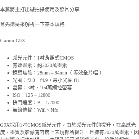
本篇將主打出遊拍攝使用及照片分享
首先還是來解析一下基本規格
Canon G9X
感光元件：1吋背照式CMOS
有效畫素：約2020萬畫素
鏡頭焦段：28mm – 84mm（ 等效全片幅 ）
光圈：f2.0 – f4.9，最小光圈 f11
螢幕：3吋，104萬觸控螢幕
ISO：125 – 12800
快門速度：B – 1/2000
無線傳輸：Wifi、Nfc
G9X採用1吋CMOS感光元件，由於感光元件的提升，在高感光
度、畫質及影像寬容度上表現都所提升，且擁有2020萬畫素，因