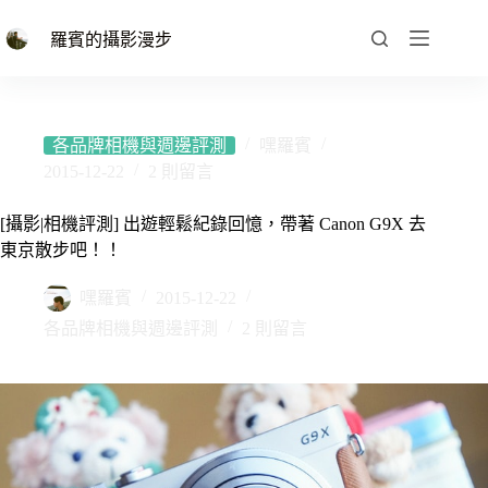
跳
至
羅賓的攝影漫步
主
要
內
容
各品牌相機與週邊評測
嘿羅賓
2015-12-22
2 則留言
[攝影|相機評測] 出遊輕鬆紀錄回憶，帶著 Canon G9X 去
東京散步吧！！
嘿羅賓
2015-12-22
各品牌相機與週邊評測
2 則留言