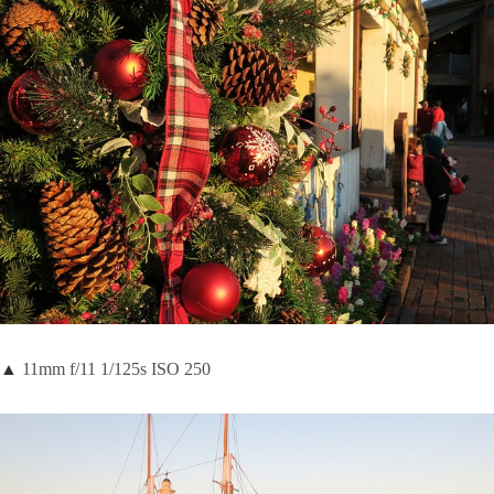
▲
11mm f/11 1/125s ISO 250