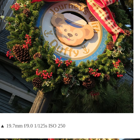
▲
19.7mm f/9.0 1/125s ISO 250