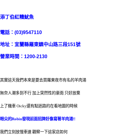
添丁伯紅糟
魷魚
電話：(03)9547110
地址：
宜蘭縣羅東鎮中山路三段151號
營業時間：1200-2130
其實這天我們本來是要去買羅東夜市有名的羊肉湯
無奈人潮多到不行 加上突然性的豪雨 只好放棄
上了機車 Oicky還有點迷路的在看地圖的時候
眼尖的Robin發現前面招牌好像寫著羊肉湯!!
我們立刻放慢車速 觀察一下這家店如何