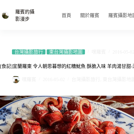
跳
至
羅賓的攝
首頁
關於羅賓
羅賓攝影地
主
影漫步
要
內
容
台灣攝影旅行
東台灣攝影地圖
嘿羅賓
2016-05-0
[食記]宜蘭羅東 令人朝思暮想的紅糟魷魚 酥脆入味 羊肉湯甘甜
嘿羅賓
2016-05-02
台灣攝影旅行
,
東台灣攝影地