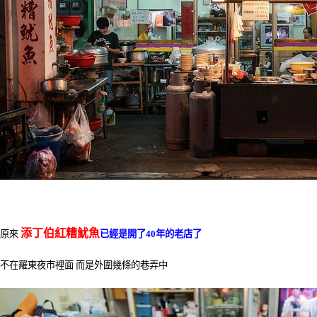
添丁伯紅糟魷魚
原來
已經是開了40年的老店了
不在羅東夜市裡面 而是外圍幾條的巷弄中