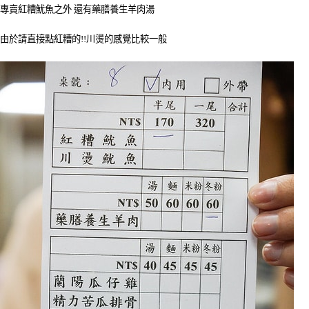
專賣紅糟魷魚之外 還有藥膳養生羊肉湯
由於請直接點紅糟的!!川燙的感覺比較一般