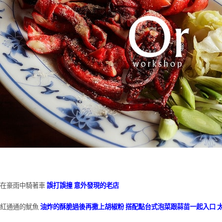
在豪雨中騎著車
誤打誤撞 意外發現的老店
紅通通的魷魚
油炸的酥脆過後再撒上胡椒粉 搭配點台式泡菜跟蒜苗一起入口 太