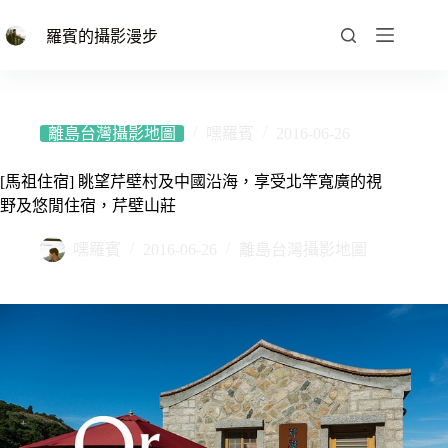
跳
至
羅賓的攝影漫步
主
要
內
容
離島台灣攝影地圖
嘿羅賓
2016-06-26
[馬祖住宿] 眺望芹壁村及中國沿海，享受北竿寬廣的視
野及悠閒住宿，芹壁山莊
嘿羅賓
2016-06-26
離島台灣攝影地圖