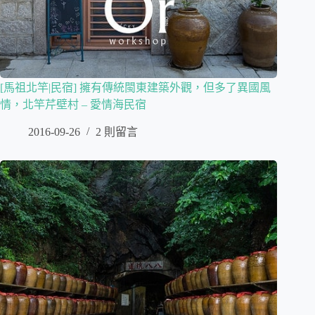
[馬祖北竿|民宿] 擁有傳統閩東建築外觀，但多了異國風
情，北竿芹壁村 – 愛情海民宿
2016-09-26
2 則留言