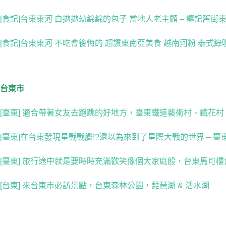
[食記]台東東河 白拋拋幼綿綿的包子 當地人老主顧 – 纏記舊街
[食記]台東東河 不吃會後悔的 超讚東南亞美食 越南河粉 泰式綠
台東市
[臺東] 適合帶著女友去跑跳的好地方，臺東鐵道藝術村、鐵花村
[臺東]在台東發現星戰戰艦!?還以為來到了星際大戰的世界 – 
[臺東] 旅行途中就是要時時充滿歡笑像個大家庭般，台東馬可
[台東] 來台東市必訪景點，台東森林公園，琵琶湖 & 活水湖