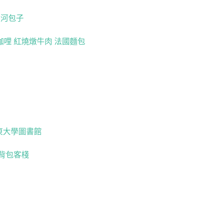
東河包子
咖哩 紅燒燉牛肉 法國麵包
臺東大學圖書館
樓背包客棧