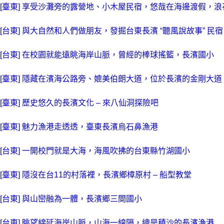
[臺東] 享受沙灘旁的露營地、小木屋民宿，悠哉在海邊渡假，
[台東] 與大自然和人們做朋友，發掘台東長濱 “聽風說故事” 民宿
[台東] 在校園就能遠眺海岸山脈，曾經的棒球搖籃，長濱國小
[臺東] 隱藏在濱海公路旁、媲美伯朗大道，位於長濱的金剛大道
[臺東] 歷史悠久的長濱文化 – 來八仙洞探險吧
[臺東] 魅力漁港走透透，臺東長濱烏石鼻漁港
[台東] 一開校門就是大海，海風吹拂的台東縣竹湖國小
[臺東] 隱沒在台11的村落裡，長濱鄉樟原村 – 船型教堂
[台東] 與山巒融為一體，長濱鄉三間國小
[台東] 眺望綿延海岸山脈，山海一線隔，總是積沙的長濱漁港