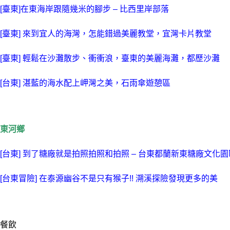
[臺東]在東海岸跟隨幾米的腳步 – 比西里岸部落
[臺東] 來到宜人的海灣，怎能錯過美麗教堂，宜灣卡片教堂
[臺東] 輕鬆在沙灘散步、衝衝浪，臺東的美麗海灘，都歷沙灘
[台東] 湛藍的海水配上岬灣之美，石雨傘遊憩區
東河鄉
[台東] 到了糖廠就是拍照拍照和拍照 – 台東都蘭新東糖廠文化園
[台東冒險] 在泰源幽谷不是只有猴子!! 溯溪探險發現更多的美
餐飲