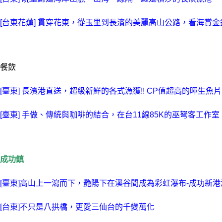
[台東花蓮] 貫穿花東，從玉里到長濱的美麗高山公路，看海賞金針
餐飲
[臺東] 長濱港直送，超級新鮮的各式漁獲!! CP值超高的暉生魚片
[臺東] 手做、傳統與咖啡的結合，在台11線85K的巫弩客工作室
成功鎮
[臺東]高山上一瀉而下，艷陽下在溪谷間成為彩虹瀑布-成功新港
[台東]不只是八拱橋，更愛三仙台的千變萬化