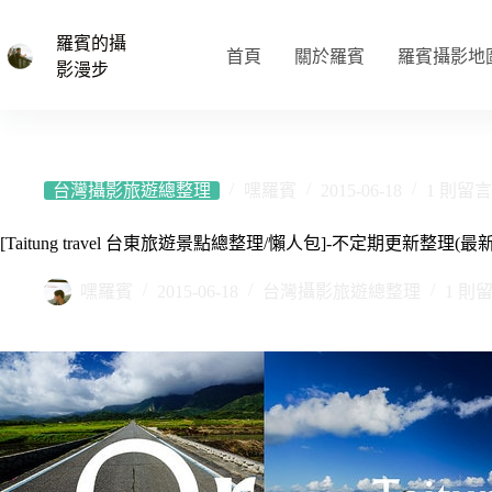
跳
至
羅賓的攝
首頁
關於羅賓
羅賓攝影地
主
影漫步
要
內
容
台灣攝影旅遊總整理
嘿羅賓
2015-06-18
1 則留言
[Taitung travel 台東旅遊景點總整理/懶人包]-不定期更新整理(最新更新
嘿羅賓
2015-06-18
台灣攝影旅遊總整理
1 則