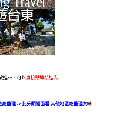
有放進來，可以
直接點連結進入
遊總整理 -> 此分類裡面看
其
他地區總整理
文
呦！