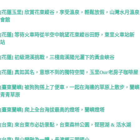
[花蓮玉里] 欣賞花東縱谷，享受溫泉，輕鬆放假，山灣水月溫泉
會館
[花蓮] 等待火車時從半空中眺望花東縱谷田野，東里火車站新
站
[花蓮] 初級溯溪挑戰，三棧南溪陽光灑下的黃金峽谷
[花蓮] 真如其名，意想不到的獨特空間，玉里Our老房子咖啡屋
[臺東蘭嶼] 被狗狗搭上了便車，一起在海邊的草原上散步，蘭嶼
青青草原
[臺東蘭嶼] 爬上全台海拔最高的燈塔，蘭嶼燈塔
[台東] 來台東市必訪景點，台東森林公園，琵琶湖 & 活水湖
[台東] 與山巒融為一體，長濱鄉三間國小