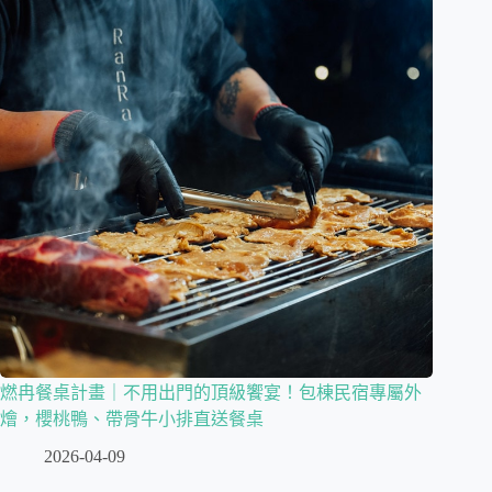
燃冉餐桌計畫｜不用出門的頂級饗宴！包棟民宿專屬外
燴，櫻桃鴨、帶骨牛小排直送餐桌
2026-04-09