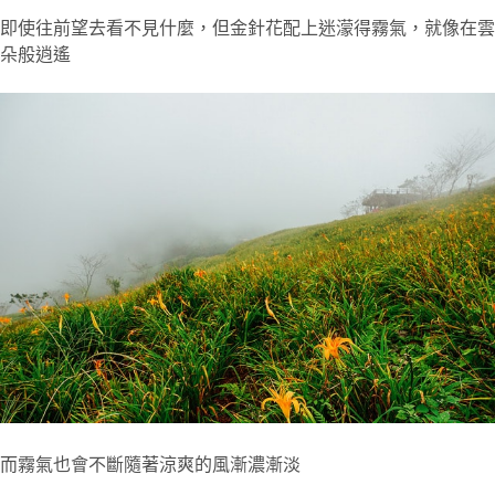
即使往前望去看不見什麼，但金針花配上迷濛得霧氣，就像在雲
朵般逍遙
而霧氣也會不斷隨著涼爽的風漸濃漸淡