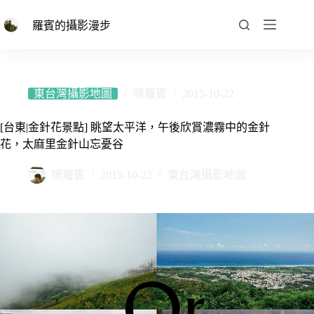
跳
至
羅賓的攝影漫步
主
要
內
容
東台灣攝影地圖
嘿羅賓
2015-10-22
[台東|金針花景點] 眺望太平洋，午後欣賞濃霧中的金針
花，太麻里金針山忘憂谷
嘿羅賓
2015-10-22
東台灣攝影地圖