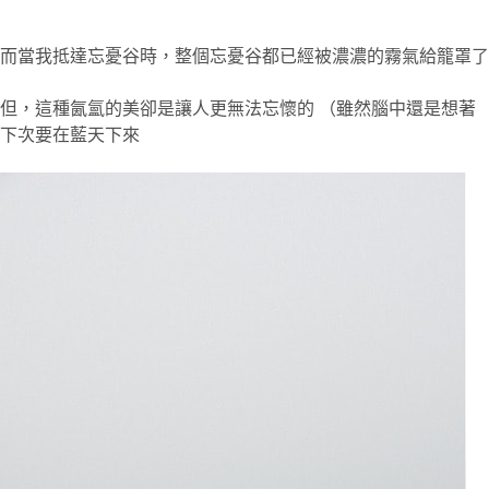
而當我抵達忘憂谷時，整個忘憂谷都已經被濃濃的霧氣給籠罩了
但，這種氤氳的美卻是讓人更無法忘懷的 （雖然腦中還是想著
下次要在藍天下來