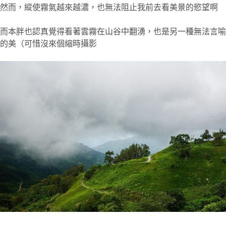
然而，縱使霧氣越來越濃，也無法阻止我前去看美景的慾望啊
而本胖也認真覺得看著雲霧在山谷中翻湧，也是另一種無法言喻
的美（可惜沒來個縮時攝影