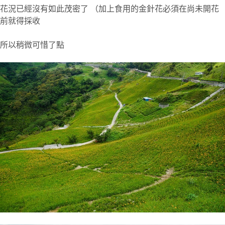
花況已經沒有如此茂密了 （加上食用的金針花必須在尚未開花
前就得採收
所以稍微可惜了點