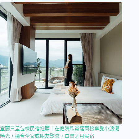
宜蘭三星包棟民宿推薦｜在庭院欣賞落雨松享受小渡假
時光，適合全家或朋友聚會，白晝之月民宿