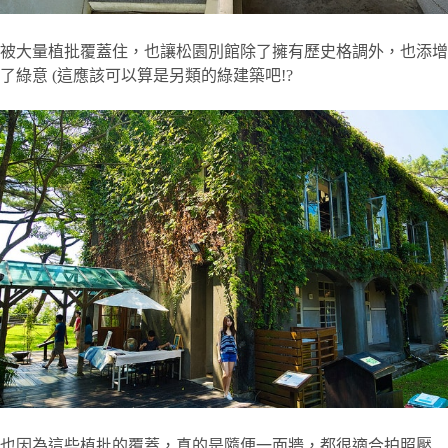
被大量植批覆蓋住，也讓松園別館除了擁有歷史格調外，也添增
了綠意 (這應該可以算是另類的綠建築吧!?
也因為這些植批的覆蓋，真的是隨便一面牆，都很適合拍照壓