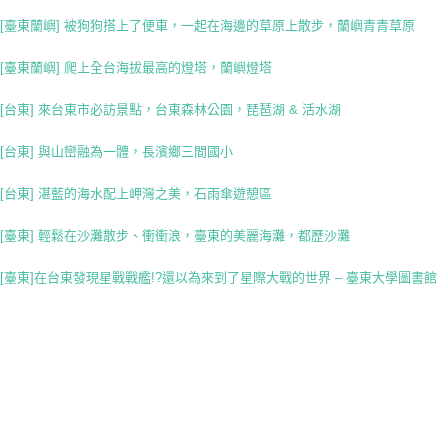
[臺東蘭嶼] 被狗狗搭上了便車，一起在海邊的草原上散步，蘭嶼青青草原
[臺東蘭嶼] 爬上全台海拔最高的燈塔，蘭嶼燈塔
[台東] 來台東市必訪景點，台東森林公園，琵琶湖 & 活水湖
[台東] 與山巒融為一體，長濱鄉三間國小
[台東] 湛藍的海水配上岬灣之美，石雨傘遊憩區
[臺東] 輕鬆在沙灘散步、衝衝浪，臺東的美麗海灘，都歷沙灘
[臺東]在台東發現星戰戰艦!?還以為來到了星際大戰的世界 – 臺東大學圖書館