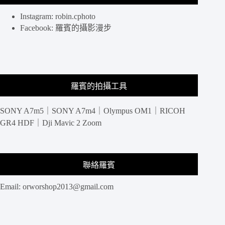
Instagram: robin.cphoto
Facebook: 羅賓的攝影漫步
羅賓的拍攝工具
SONY A7m5｜SONY A7m4｜Olympus OM1｜RICOH
GR4 HDF｜Dji Mavic 2 Zoom
聯絡羅賓
Email:
orworshop2013@gmail.com