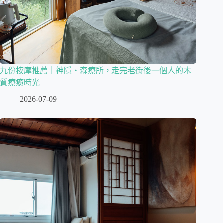
九份按摩推薦｜神隱・森療所，走完老街後一個人的木
質療癒時光
2026-07-09