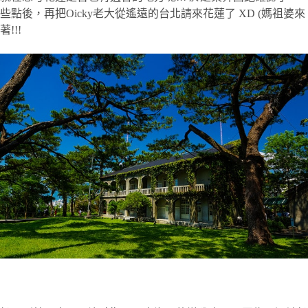
些點後，再把Oicky老大從遙遠的台北請來花蓮了 XD (媽祖婆來
著!!!