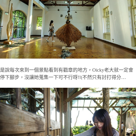
是說每次來到一個景點看到有戳章的地方，Oicky老大就一定會
停下腳步，沒讓她蒐集一下可不行呀!!(不然只有討打得分…