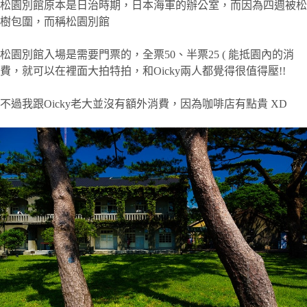
松園別館原本是日治時期，日本海軍的辦公室，而因為四週被松
樹包圍，而稱松園別館
松園別館入場是需要門票的，全票50、半票25 ( 能抵園內的消
費，就可以在裡面大拍特拍，和Oicky兩人都覺得很值得壓!!
不過我跟Oicky老大並沒有額外消費，因為咖啡店有點貴 XD