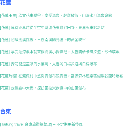
花蓮
[花蓮玉里] 欣賞花東縱谷，享受溫泉，輕鬆放假，山灣水月溫泉會館
[花蓮] 等待火車時從半空中眺望花東縱谷田野，東里火車站新站
[花蓮] 初級溯溪挑戰，三棧南溪陽光灑下的黃金峽谷
[花蓮] 享受沁涼溪水就來個溯溪小探險吧，太魯閣砂卡噹步道、砂卡噹溪
[花蓮] 探訪隧道盡頭的水簾洞，太魯閣白楊步道與白楊瀑布
[花蓮瑞穗] 在渡假村中悠閒賞瀑布跟賞螢，富源森林遊樂區蝴蝶谷龍吟瀑布
[花蓮] 走過霧中大橋，探訪瓦拉米步道中的山風瀑布
台東
[Taitung travel 台東旅遊總整理] – 不定期更新整理