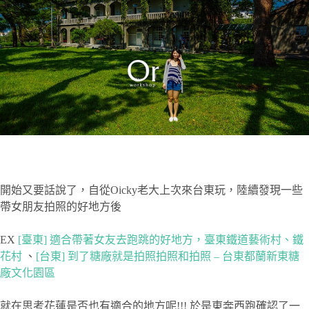
開始又要話說了，自從Oicky老大上次來台東玩，陸續發現一些
帶女朋友拍照的好地方後
EX
[臺東] 適合帶著女友去跑跳的好地方，臺東鐵道藝術村、鐵
花村
、
[台東] 到了糖廠就是拍照拍照和拍照 – 台東都蘭新東糖
廠文化園區
就在思考花蓮是否也有適合的地方呢!!! 於是東奔西跑確認了一