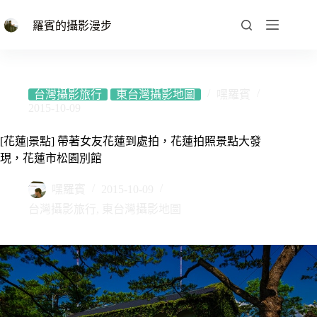
跳
至
羅賓的攝影漫步
主
要
內
容
台灣攝影旅行
東台灣攝影地圖
嘿羅賓
2015-10-09
[花蓮|景點] 帶著女友花蓮到處拍，花蓮拍照景點大發
現，花蓮市松園別館
嘿羅賓
2015-10-09
台灣攝影旅行
,
東台灣攝影地圖