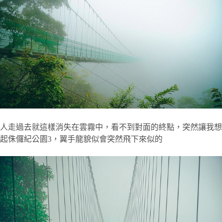
人走過去就這樣消失在雲霧中，看不到對面的終點，突然讓我想
起侏儸紀公園3，翼手龍貌似會突然飛下來似的