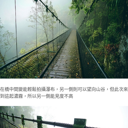
在橋中間變能輕鬆拍攝瀑布，另一側則可以望向山谷，但此次來
到這起濃霧，所以另一側能見度不高