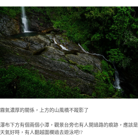
霧氣濃厚的關係，上方的山風橋不蹤影了
瀑布下方有個兩個小潭，觀景台旁也有人開過路的痕跡，應該是
天氣好時，有人翻越圍欄過去遊泳吧!?