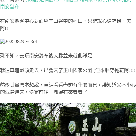
南安瀑布
在南安遊客中心對面望向山谷中的稻田，只能說心曠神怡，美
阿!!
殊不知，去玩南安瀑布後大夥並未就此滿足
就往車道盡頭走去，出發去了玉山國家公園 (但本胖穿拖鞋阿!!!!
然後其實原本想說，單純看看盡頭有什麼而已，誰知道又不小心
的就踏進去，決定前往山風瀑布來看看了