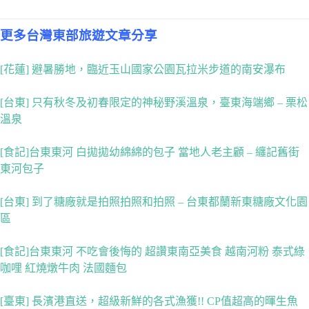
更多台灣東部旅遊文章分享
[花蓮] 避暑勝地，臨近玉山國家公園瓦拉米步道的南安瀑布
[台東] 只有秋冬及初春限定的神秘野溪溫泉，臺東海端鄉 – 栗松
溫泉
[食記]台東東河 白拋拋幼綿綿的包子 當地人老主顧 – 纏記舊街
東河包子
[台東] 到了糖廠就是拍照拍照和拍照 – 台東都蘭新東糖廠文化園
區
[食記]台東東河 不吃會後悔的 超讚東南亞美食 越南河粉 泰式綠
咖哩 紅燒燉牛肉 法國麵包
[臺東] 長濱港直送，超級新鮮的各式漁獲!! CP值超高的暉生魚