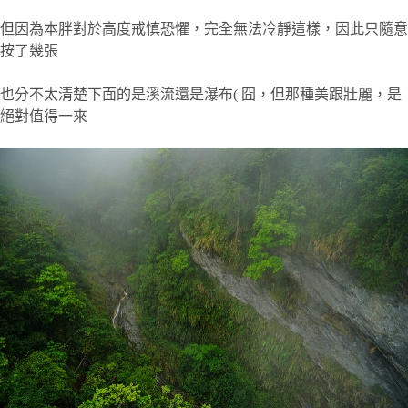
但因為本胖對於高度戒慎恐懼，完全無法冷靜這樣，因此只隨意
按了幾張
也分不太清楚下面的是溪流還是瀑布( 囧，但那種美跟壯麗，是
絕對值得一來