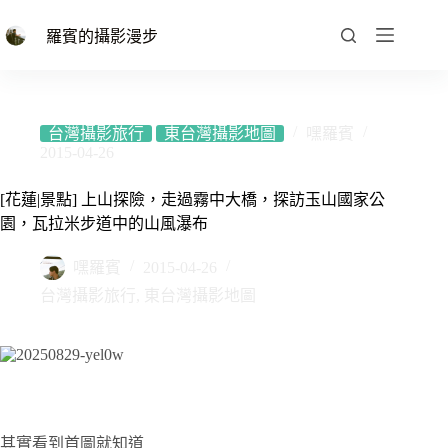
跳
至
羅賓的攝影漫步
主
要
內
容
台灣攝影旅行
東台灣攝影地圖
嘿羅賓
2015-04-26
[花蓮|景點] 上山探險，走過霧中大橋，探訪玉山國家公
園，瓦拉米步道中的山風瀑布
嘿羅賓
2015-04-26
台灣攝影旅行
,
東台灣攝影地圖
其實看到首圖就知道