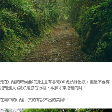
走在山徑的時候要特別注意有毒蛇OR虎頭蜂出沒，盡量不要穿
拖鞋進入 (說好是悠哉行程，本胖才穿拖鞋的阿!!
在霧中的山徑，真的有說不出的美阿!!!