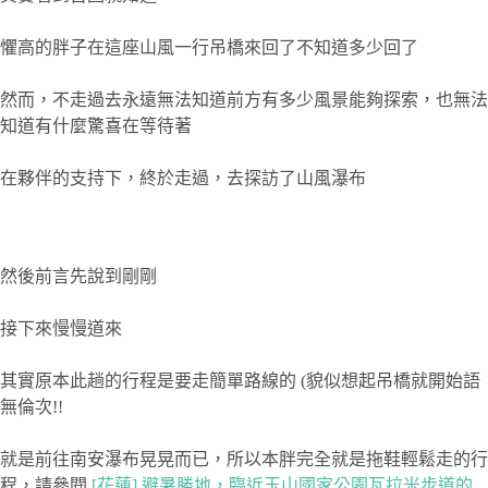
懼高的胖子在這座山風一行吊橋來回了不知道多少回了
然而，不走過去永遠無法知道前方有多少風景能夠探索，也無法
知道有什麼驚喜在等待著
在夥伴的支持下，終於走過，去探訪了山風瀑布
然後前言先說到剛剛
接下來慢慢道來
其實原本此趟的行程是要走簡單路線的 (貌似想起吊橋就開始語
無倫次!!
就是前往南安瀑布晃晃而已，所以本胖完全就是拖鞋輕鬆走的行
程，請參閱
[花蓮] 避暑勝地，臨近玉山國家公園瓦拉米步道的