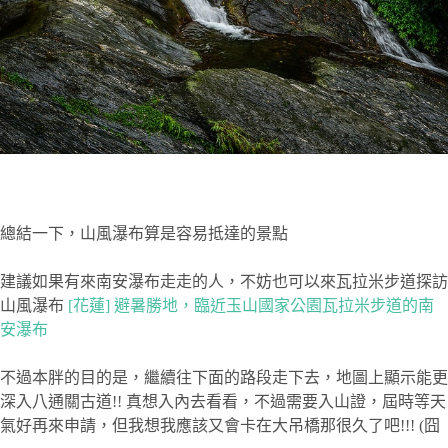
總結一下，山風瀑布算是容易抵達的景點
建議如果有來南安瀑布走走的人，不妨也可以來瓦拉米步道探訪
山風瀑布
[花蓮] 避暑勝地，臨近玉山國家公園瓦拉米步道的南
安瀑布
不過本胖的目的是，繼續往下面的路段走下去，地圖上顯示能更
深入八通關古道!! 真想入內去看看，不過需要入山證，屆時等天
氣好再來申請，但我想我應該又會卡在大吊橋那很久了吧!!! (囧