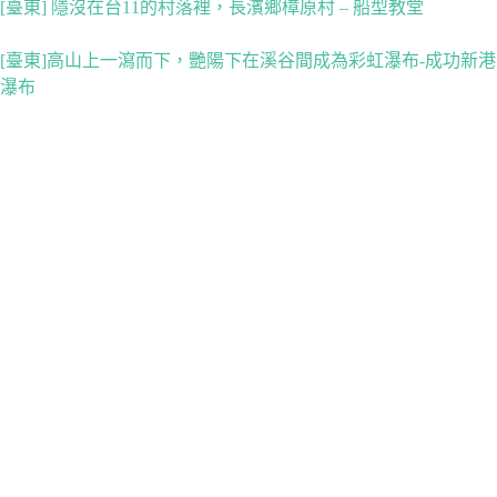
[臺東] 隱沒在台11的村落裡，長濱鄉樟原村 – 船型教堂
[臺東]高山上一瀉而下，艷陽下在溪谷間成為彩虹瀑布-成功新港
瀑布