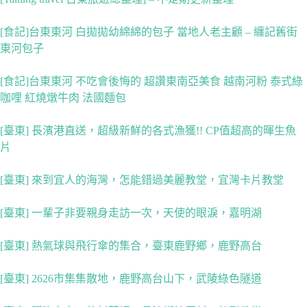
[食記]台東東河 白拋拋幼綿綿的包子 當地人老主顧 – 纏記舊街
東河包子
[食記]台東東河 不吃會後悔的 超讚東南亞美食 越南河粉 泰式綠
咖哩 紅燒燉牛肉 法國麵包
[臺東] 長濱港直送，超級新鮮的各式漁獲!! CP值超高的暉生魚
片
[臺東] 來到宜人的海灣，怎能錯過美麗教堂，宜灣卡片教堂
[臺東] 一輩子非要親身走訪一次，天使的眼淚，嘉明湖
[臺東] 熱氣球與飛行傘的集合，臺東鹿野鄉，鹿野高台
[臺東] 2626市集集散地，鹿野高台山下，武陵綠色隧道