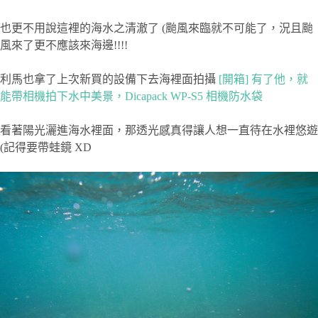
也更不用說這裡的海水之清澈了 (颱風來臨就不可能了，況且颱
風來了更不應該來海邊!!!!
利馬也拿了上次新買的設備下去海裡面拍攝
[開箱] 有了他，就
能帶相機拍下水中美景，Dicapack WP-S5 相機防水袋
看著陽光灑進海水裡面，那透光感真得讓人想一直待在水裡悠遊
(記得要帶蛙鏡 XD