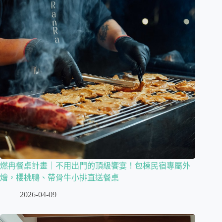
燃冉餐桌計畫｜不用出門的頂級饗宴！包棟民宿專屬外
燴，櫻桃鴨、帶骨牛小排直送餐桌
2026-04-09