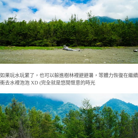
如果玩水玩累了，也可以躲進樹林裡避避暑，等體力恢復在繼續
衝去水裡泡泡 XD (完全就是悠閒愜意的時光