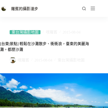
跳
至
羅賓的攝影漫步
主
要
內
容
東台灣攝影地圖
嘿羅賓
2015-08-04
[台東|景點] 輕鬆在沙灘散步、衝衝浪，臺東的美麗海
灘，都歷沙灘
嘿羅賓
2015-08-04
東台灣攝影地圖