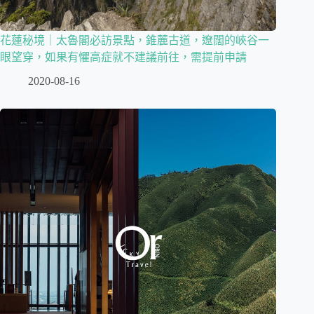
花蓮秘境｜太魯閣必訪景點，錐麓古道，遼闊的峽谷一
眼望穿，如果有懼高症就不建議前往，需提前申請
2020-08-16