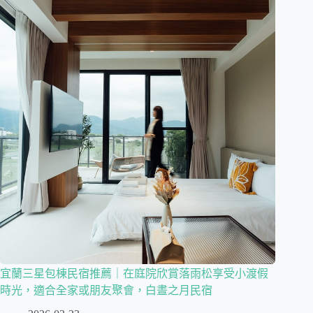
宜蘭三星包棟民宿推薦｜在庭院欣賞落雨松享受小渡假
時光，適合全家或朋友聚會，白晝之月民宿