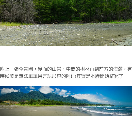
附上一張全景圖，後面的山巒、中間的樹林再到前方的海灘，有
時候美是無法單單用言語形容的阿!! (其實是本胖開始辭窮了