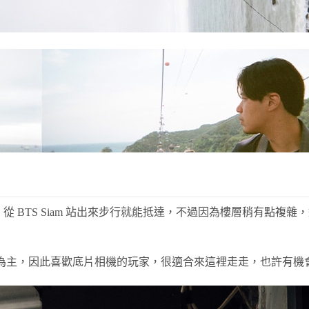
羅廣場這，從 BTS Siam 站出來步行就能抵達，不過因為樓層稍
上都是老相機為主，因此喜歡底片相機的玩家，很適合來這裡走走，也許