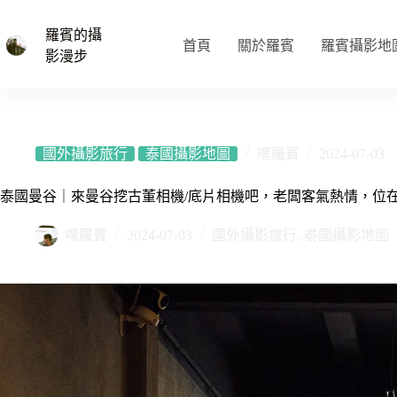
跳
至
羅賓的攝
首頁
關於羅賓
羅賓攝影地
主
影漫步
要
內
容
國外攝影旅行
泰國攝影地圖
嘿羅賓
2024-07-03
泰國曼谷｜來曼谷挖古董相機/底片相機吧，老闆客氣熱情，位在曼谷二手
嘿羅賓
2024-07-03
國外攝影旅行
,
泰國攝影地圖