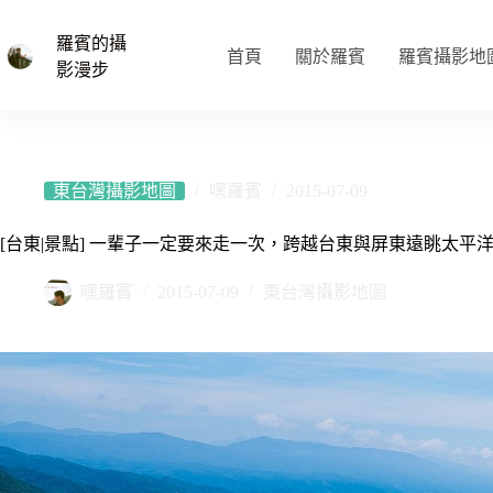
跳
至
羅賓的攝
首頁
關於羅賓
羅賓攝影地
主
影漫步
要
內
容
東台灣攝影地圖
嘿羅賓
2015-07-09
[台東|景點] 一輩子一定要來走一次，跨越台東與屏東遠眺太平
嘿羅賓
2015-07-09
東台灣攝影地圖