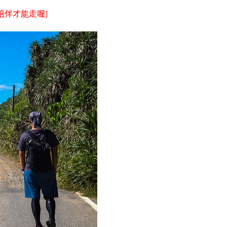
陪伴才能走喔]