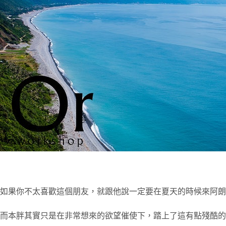
如果你不太喜歡這個朋友，就跟他說一定要在夏天的時候來阿朗壹古
而本胖其實只是在非常想來的欲望催使下，踏上了這有點殘酷的