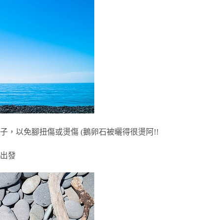
，以免腳扭傷或燙傷 (鵝卵石被曬得很燙阿!!
出發