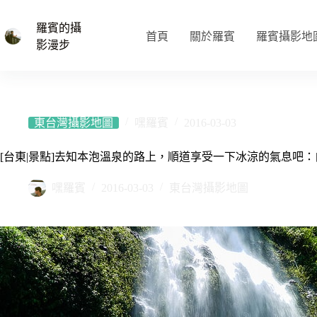
跳
至
羅賓的攝
首頁
關於羅賓
羅賓攝影地
主
影漫步
要
內
容
東台灣攝影地圖
嘿羅賓
2016-03-03
[台東|景點]去知本泡溫泉的路上，順道享受一下冰涼的氣息吧
嘿羅賓
2016-03-03
東台灣攝影地圖